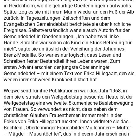
in Heidenheim, wo die gebürtige Oberlenningerin aufwuchs.
Später zog es sie mit ihrem Mann wieder an den Fuß der Alb
zurück. In Tageszeitungen, Zeitschriften und dem
Evangelischen Gemeindeblatt berichtete sie über kirchliche
Ereignisse. Selbstverständlich war sie auch Autorin für den
Gemeindebrief in Oberlenningen. „Ich habe zwei linke
Hände. Sprache war schon als Kind ein Stück Befreiung für
mich“, sagte sie anlässlich der Verleihung der Johannes-
Brenz-Medaille. So war es nur logisch, dass Lesen und
Schreiben fester Bestandteil ihres Lebens waren. Zum
ersten Advent erschien der jüngste Oberlenninger
Gemeindebrief – mit einem Text von Erika Hillegaart, den sie
wegen ihrer schweren Krankheit diktiert hat.
Wegweisend für ihre Publikationen war das Jahr 1968, in
dem sie erstmals den Weltgebetstag besuchte. Heute ist der
Weltgebetstag eine weltweite, ökumenische Basisbewegung
von Frauen. So verwundert es nicht, dass neben dem
christlichen Glauben Frauenthemen immer mehr in den
Fokus von Erika Hillegaart rückten. Ihnen widmete sie das
Büchlein „Oberlenninger Frauenbilder Müllerinnen – Mütter
– Mägde – Musentöchter“, das in diesem Jahr erschienen