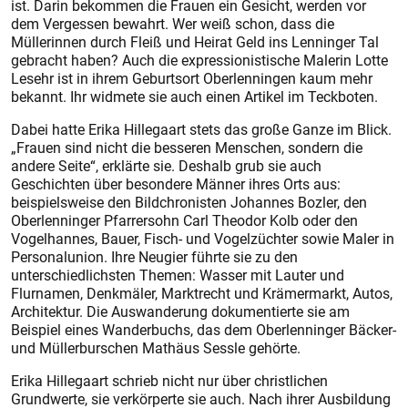
ist. Darin bekommen die Frauen ein Gesicht, werden vor
dem Vergessen bewahrt. Wer weiß schon, dass die
Müllerinnen durch Fleiß und Heirat Geld ins Lenninger Tal
gebracht haben? Auch die expressionistische Malerin Lotte
Lesehr ist in ihrem Geburtsort Oberlenningen kaum mehr
bekannt. Ihr widmete sie auch einen Artikel im Teckboten.
Dabei hatte Erika Hillegaart stets das große Ganze im Blick.
„Frauen sind nicht die besseren Menschen, sondern die
andere Seite“, erklärte sie. Deshalb grub sie auch
Geschichten über besondere Männer ihres Orts aus:
beispielsweise den Bildchronisten Johannes Bozler, den
Oberlenninger Pfarrersohn Carl Theodor Kolb oder den
Vogelhannes, Bauer, Fisch- und Vogelzüchter sowie Maler in
Personalunion. Ihre Neugier führte sie zu den
unterschiedlichsten Themen: Wasser mit Lauter und
Flurnamen, Denkmäler, Marktrecht und Krämermarkt, Autos,
Architektur. Die Auswanderung dokumentierte sie am
Beispiel eines Wanderbuchs, das dem Oberlenninger Bäcker-
und Müllerburschen Mathäus Sessle gehörte.
Erika Hillegaart schrieb nicht nur über christlichen
Grundwerte, sie verkörperte sie auch. Nach ihrer Ausbildung