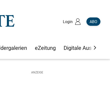
Login
ABO
ldergalerien
eZeitung
Digitale Ausgaben