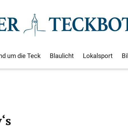
nd um die Teck
Blaulicht
Lokalsport
Bi
‘s