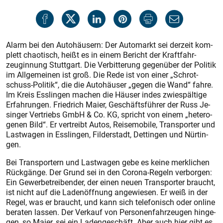
Alarm bei den Au­to­häu­sern: Der Au­to­markt sei der­zeit kom­
plett chao­tisch, hei­ßt es in ei­nem Be­richt der Kraft­fahr­
zeugin­nung Stutt­gart. Die Ver­bit­te­rung ge­gen­über der Po­li­tik
im All­ge­mei­nen ist groß. Die Re­de ist von ei­ner „Schrot­
schuss-Po­li­tik“, die die Au­to­häu­ser „ge­gen die Wand“ fah­re.
Im Kreis Ess­lin­gen ma­chen die Häu­ser in­des zwie­späl­ti­ge
Er­fah­run­gen. Fried­rich Mai­er, Ge­schäfts­füh­rer der Russ Je­
sin­ger Ver­triebs GmbH & Co. KG, spricht von ei­nem „he­te­ro­
ge­nen Bild“. Er ver­treibt Au­tos, Rei­se­mo­bi­le, Trans­por­ter und
Last­wa­gen in Ess­lin­gen, Fil­der­stadt, Det­tin­gen und Nür­tin­
gen.
Bei Trans­por­tern und Last­wa­gen ge­be es kei­ne merk­li­chen
Rück­gän­ge. Der Grund sei in den Co­ro­na­-Re­geln ver­bor­gen:
Ein Ge­wer­be­trei­ben­der, der ei­nen neu­en Trans­por­ter braucht,
ist nicht auf die La­den­öff­nung an­ge­wie­sen. Er weiß in der
Re­gel, was er braucht, und kann sich te­le­fo­nisch oder on­line
be­ra­ten las­sen. Der Ver­kauf von Per­so­nen­fahr­zeu­gen hin­ge­
gen, so Mai­er, sei ein La­den­ge­schäft. Aber auch hier gibt es