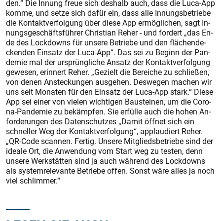
den.“ Die In­nung freue sich des­halb auch, dass die Lu­ca-App
kom­me, und set­ze sich da­für ein, dass al­le In­nungs­be­trie­be
die Kon­takt­ver­fol­gung über die­se App er­mög­li­chen, sagt In­
nungs­ge­schäfts­füh­rer Chris­ti­an Re­her - und for­dert „das En­
de des Lock­downs für un­se­re Be­trie­be und den flä­chen­de­
cken­den Ein­satz der Lu­ca-App“. Das sei zu Be­ginn der Pan­
de­mie mal der ur­sprüng­li­che An­satz der Kon­takt­ver­fol­gung
ge­we­sen, er­in­nert Re­her. „Ge­zielt die Be­rei­che zu schlie­ßen,
von de­nen An­ste­ckun­gen aus­ge­hen. Des­we­gen ma­chen wir
uns seit Mo­na­ten für den Ein­satz der Lu­ca-App stark.“ Diese
App sei ei­ner von vie­len wich­ti­gen Bau­stei­nen, um die Co­ro­
na-Pan­de­mie zu be­kämp­fen. Sie er­fül­le auch die ho­hen An­
for­de­run­gen des Da­ten­schut­zes „Da­mit öff­net sich ein
schnel­ler Weg der Kon­takt­ver­fol­gung“, ap­plau­diert Re­her.
„QR-Code scan­nen. Fer­tig. Un­se­re Mit­glieds­be­trie­be sind der
idea­le Ort, die An­wen­dung vom Start weg zu tes­ten, denn
un­se­re Werk­stät­ten sind ja auch wäh­rend des Lock­downs
als sys­tem­re­le­van­te Be­trie­be of­fen. Sonst wä­re al­les ja noch
viel schlim­mer.“