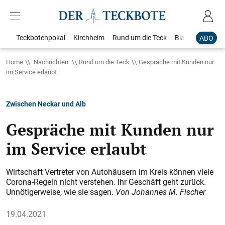
Teckbotenpokal
Kirchheim
Rund um die Teck
Blaulicht
Loka
ABO
Home
Nachrichten
Rund um die Teck
Gespräche mit Kunden nur
im Service erlaubt
Zwischen Neckar und Alb
Gespräche mit Kunden nur
im Service erlaubt
Wirtschaft Ver­tre­ter von Au­to­häu­sern im Kreis kön­nen vie­le
Co­ro­na-Re­geln nicht verstehen. Ihr Ge­schäft geht zu­rück.
Un­nö­ti­ger­wei­se, wie sie sa­gen.
Von Johannes M. Fischer
19.04.2021