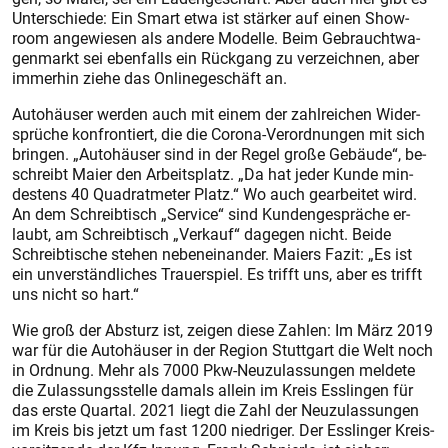
Un­ter­schie­de: Ein Smart et­wa ist stär­ker auf ei­nen Show­
room an­ge­wie­sen als an­de­re Mo­del­le. Beim Ge­braucht­wa­
gen­markt sei eben­falls ein Rück­gang zu ver­zeich­nen, aber
im­mer­hin zie­he das On­line­ge­schäft an.
Au­to­häu­ser wer­den auch mit ei­nem der zahl­rei­chen Wi­der­
sprü­che kon­fron­tiert, die die Co­ro­na-­Ver­ord­nun­gen mit sich
brin­gen. „Au­to­häu­ser sind in der Re­gel gro­ße Ge­bäu­de“, be­
schreibt Mai­er den Ar­beits­platz. „Da hat je­der Kun­de min­
des­tens 40 Qua­drat­me­ter Platz.“ Wo auch ge­ar­bei­tet wird.
An dem Schreib­tisch „Ser­vice“ sind Kun­den­ge­sprä­che er­
laubt, am Schreib­tisch „Ver­kauf“ da­ge­gen nicht. Bei­de
Schreib­ti­sche ste­hen ne­ben­ein­an­der. Mai­ers Fa­zit: „Es ist
ein un­ver­ständ­li­ches Trau­er­spiel. Es trifft uns, aber es trifft
uns nicht so hart.“
Wie groß der Ab­sturz ist, zei­gen die­se Zah­len: Im März 2019
war für die Au­to­häu­ser in der Re­gi­on Stutt­gart die Welt noch
in Ord­nung. Mehr als 7000 Pkw-Neu­zu­las­sun­gen mel­de­te
die Zu­las­sungs­stel­le da­mals al­lein im Kreis Ess­lin­gen für
das ers­te Quar­tal. 2021 liegt die Zahl der Neu­zu­las­sun­gen
im Kreis bis jetzt um fast 1200 nied­ri­ger. Der Ess­lin­ger Kreis­