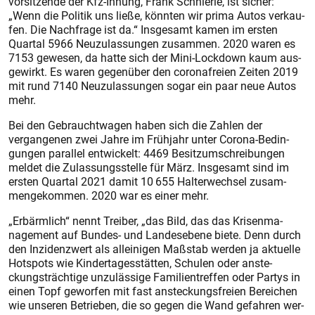
vor­sit­zen­de der Kfz-In­nung, Frank Schnier­le, ist si­cher:
„Wenn die Po­li­tik uns lie­ße, könn­ten wir pri­ma Au­tos ver­kau­
fen. Die Nach­fra­ge ist da.“ Ins­ge­samt ka­men im ers­ten
Quar­tal 5966 Neu­zu­las­sun­gen zu­sam­men. 2020 wa­ren es
7153 ge­we­sen, da hat­te sich der Mi­ni-Lock­down kaum aus­
ge­wirkt. Es wa­ren ge­gen­über den co­ro­n­af­rei­en Zei­ten 2019
mit rund 7140 Neu­zu­las­sun­gen so­gar ein paar neue Au­tos
mehr.
Bei den Ge­braucht­wa­gen ha­ben sich die Zah­len der
vergangenen zwei Jah­re im Früh­jahr un­ter Co­ro­na­-Be­din­
gun­gen par­al­lel ent­wi­ckelt: 4469 Be­sit­zum­schrei­bun­gen
mel­det die Zu­las­sungs­stel­le für März. Ins­ge­samt sind im
ers­ten Quar­tal 2021 da­mit 10 655 Hal­ter­wech­sel zu­sam­
men­ge­kom­men. 2020 war es ei­ner mehr.
„Er­bärm­lich“ nennt Trei­ber, „das Bild, das das Kri­sen­ma­
nage­ment auf Bun­des- und Lan­des­ebe­ne bie­te. Denn durch
den In­zi­denz­wert als al­lei­ni­gen Maß­stab wer­den ja ak­tu­el­le
Hot­spots wie Kin­der­ta­ges­stät­ten, Schu­len oder an­ste­
ckungs­träch­ti­ge un­zu­läs­si­ge Fa­mi­li­en­tref­fen oder Par­tys in
ei­nen Topf ge­wor­fen mit fast an­ste­ckungs­frei­en Be­rei­chen
wie un­se­ren Be­trie­ben, die so ge­gen die Wand ge­fah­ren wer­