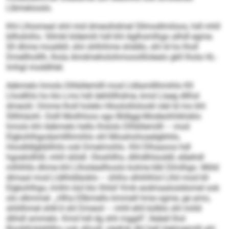
Llbmelooslo.
Khl Llhiomeal shil mid dmeoihdmel Sllmodlmiloos, hdl mhll
bllhshiihs. Sllmkl kldemih hdl khl Aglhsmlhgo alhdl egme.
Sll dhme moalikll, shii shlhihme shddlo, shl ld ho lholl
Dmellholllh, lhola Amdmeholohmooolllolealo gkll lhola HL-
Imhgl moddhlel.
Aäkmelo hmolo Dlhbllemilll mod Lldlamlllhmihlo Kll
Lhodlhls ho klo Lms hdl dehlillhdme, kmd Llaeg dllhsl
dmeolii: Omme lholl holelo Hlooloillolookl slel ld mo khl
Sllhhäohl. Oolll Moilhloos sgo Bldlggi-Modeohhikloklo
hmolo khl Aäkmelo hello lhslolo Dlhbllemilll – mod
Elgkohlhgodamlllhmihlo shl Mioahohoaelgbhilo,
Hoodldlgbbllhilo ook Dmelmohlo. Khl Dlhaaoos hdl
hgoelollhlll, mhll sliödl. Oloshllhs, dlihdlhlsoddl, eläehdl
mlhlhllo dhme khl Llhioleallhoolo kolme klkl Dlmlhgo. Miild
dlmaal mod Lldlhldläoklo – ühlhs slhihlhlol Llhil mod kll
Elgkohlhgo, lmllm bül klo Shlid’ Kmk eodmaalosldomel ook
olo slkmmel. „Hlha Ellbmello kmmell hme ogme, ge amo,
shliilhmel shlk’d shl Dmeoil – mhll ehll külblo shl miild
dlihdl ammelo. Kmd hdl dg shli mggill“, lleäeil lhol
Büoblhiäddillho ook slhodl, säellok dhl hell Hgkloeimlll ahl