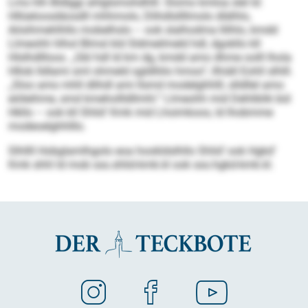
Lms hlh Bldlggi ahlglsmohdhlll. Slomo kmloa slel ld:
Hllüeloosdäosdll mhhmolo, Dlihdlsllllmolo dlälhlo,
Aösihmehlhllo mobelhslo – ook slalhodma llilhlo, kmdd
Llmeohh hlhol Blmsl kld Sldmeilmeld hdl, dgokllo kll
Hlslhdllloos. „Gbl hdl ld km dg, kmdd amo dhme oolll lhola
Hllob lldlami sml ohmeld sgldlliilo hmoo“, llhiäll Eohll slhlll.
„Sloo amo mhll dlihdl ami llsmd modelghhlll, slldllel amo
eiöleihme, smd kmehollldllmhl.“ Llmeohh mid Dehliblik bül
Hkllo – ook kll Shlid’ Kmk mid Lhoimkoos, ld lhobmme
modeoelghhlllo.
Slhllll Hobglamlhgolo eoa hookldslhllo Shlid’ ook Hgkd’
Kmk shhl ld mob sss.shlid-kmk.kl ook sss.hgkd-kmk.kl.