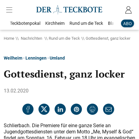
Teckbotenpokal
Kirchheim
Rund um die Teck
Blaulicht
Loka
ABO
Home
Nachrichten
Rund um die Teck
Gottesdienst, ganz locker
Weilheim · Lenningen · Umland
Gottesdienst, ganz locker
13.02.2020
Schlierbach. Die Premiere für eine ganze Serie an
Jugendgottesdiensten unter dem Motto „Me, Myself & God“
findet am Sonntag, 16. Februar, um 18 Uhr im evangelischen