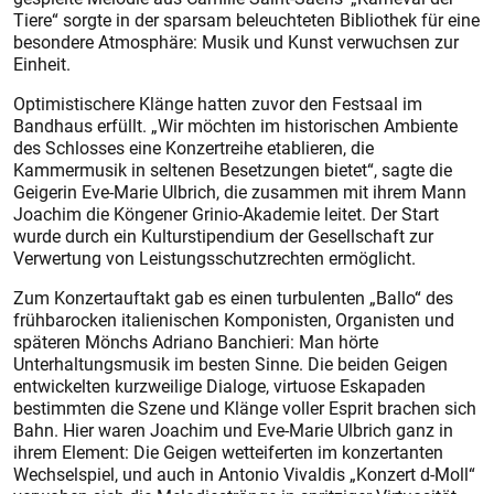
Tiere“ sorgte in der sparsam beleuchteten Bibliothek für eine
besondere Atmosphäre: Musik und Kunst verwuchsen zur
Einheit.
Optimistischere Klänge hatten zuvor den Festsaal im
Bandhaus erfüllt. „Wir möchten im historischen Ambiente
des Schlosses eine Konzertreihe etablieren, die
Kammermusik in seltenen Besetzungen bietet“, sagte die
Geigerin Eve-Marie Ulbrich, die zusammen mit ihrem Mann
Joachim die Köngener Grinio-Akademie leitet. Der Start
wurde durch ein Kulturstipendium der Gesellschaft zur
Verwertung von Leistungsschutzrechten ermöglicht.
Zum Konzertauftakt gab es einen turbulenten „Ballo“ des
frühbarocken italienischen Komponisten, Organisten und
späteren Mönchs Adriano Banchieri: Man hörte
Unterhaltungsmusik im besten Sinne. Die beiden Geigen
entwickelten kurzweilige Dialoge, virtuose Eskapaden
bestimmten die Szene und Klänge voller Esprit brachen sich
Bahn. Hier waren Joachim und Eve-Marie Ulbrich ganz in
ihrem Element: Die Geigen wetteiferten im konzertanten
Wechselspiel, und auch in Antonio Vivaldis „Konzert d-Moll“