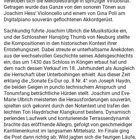
verwoben sich die Melodiestränge in spritziger Virtuosität.
Getragen wurde das Ganze von den sonoren Tönen aus
Joachim Hess‘ Violoncello und einem von Gina Poli am
Digitalpiano souverän geflochtenen Akkordgerüst.
Sachkundig führte Joachim Ulbrich die Musikstücke ein,
und der Schlossherr Hansjörg Thumb von Neuburg stellte
die Kompositionen in den historischen Kontext ihrer
Entstehungszeit. Dabei streute er unterhaltsame Anekdoten
aus der wechselvollen Geschichte seines Adelsgeschlechts
ein, das um 1430 das Schloss in Köngen erbaut hat und
dem nach dessen Verkauf im 18. Jahrhundert als Ausgleich
die Herrschaft über Unterboihingen erhielt. Aus dieser Zeit
erklang die „Sonate Es-Dur op. 8 Nr. 4“ von Joseph Haydn,
die beiden Geigen in puncto technischem Anspruch und
Tonumfang beträchtliche Hürden stellt. Joachim und Eve-
Marie Ulbrich meisterten die Herausforderungen souverän,
spielten sich gekonnt durch den Notentext und trafen den
leichten Ton Haydn’scher Klangkunst bestens. Dynamisch
perlendes Laufwerk und konturierende Terrassendynamik
brachte das eröffnende Allegro, gefolgt von geschmeidiger
Kantilenenkunst im langsamen Mittelsatz. Im Finale ging
die Post dann richtig ab: Wild jagten sich die feurigen Läufe,