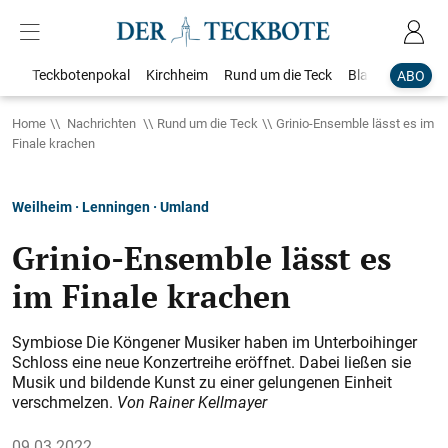
Teckbotenpokal
Kirchheim
Rund um die Teck
Blaulicht
Loka
ABO
Home
Nachrichten
Rund um die Teck
Grinio-Ensemble lässt es im
Finale krachen
Weilheim · Lenningen · Umland
Grinio-Ensemble lässt es
im Finale krachen
Symbiose Die Köngener Musiker haben im Unterboihinger
Schloss eine neue Konzertreihe eröffnet. Dabei ließen sie
Musik und bildende Kunst zu einer gelungenen Einheit
verschmelzen.
Von Rainer Kellmayer
09.03.2022