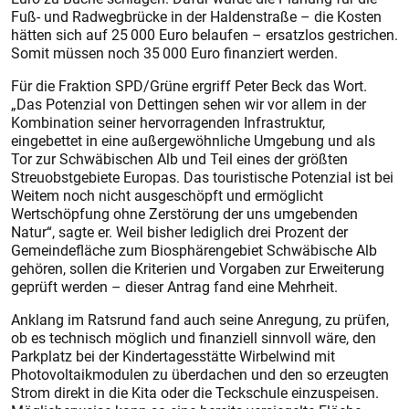
Fuß- und Radwegbrücke in der Haldenstraße – die Kos­ten
hätten sich auf 25 000 Euro belaufen – ersatzlos gestrichen.
Somit müssen noch 35 000 Euro finanziert werden.
Für die Fraktion SPD/Grüne ergriff Peter Beck das Wort.
„Das Potenzial von Dettingen sehen wir vor allem in der
Kombination seiner hervorragenden Infrastruktur,
eingebettet in eine außergewöhnliche Umgebung und als
Tor zur Schwäbischen Alb und Teil eines der größten
Streuobstgebiete Europas. Das touristische Potenzial ist bei
Weitem noch nicht ausgeschöpft und ermöglicht
Wertschöpfung ohne Zerstörung der uns umgebenden
Natur“, sagte er. Weil bisher lediglich drei Prozent der
Gemeindefläche zum Bio­sphärengebiet Schwäbische Alb
gehören, sollen die Kriterien und Vorgaben zur Erweiterung
geprüft werden – dieser Antrag fand eine Mehrheit.
Anklang im Ratsrund fand auch seine Anregung, zu prüfen,
ob es technisch möglich und finanziell sinnvoll wäre, den
Parkplatz bei der Kindertagesstätte Wirbelwind mit
Photovoltaikmodulen zu überdachen und den so erzeugten
Strom direkt in die Kita oder die Teckschule einzuspeisen.