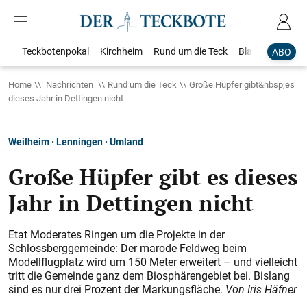
Teckbotenpokal
Kirchheim
Rund um die Teck
Blaulicht
Loka
ABO
Home
Nachrichten
Rund um die Teck
Große Hüpfer gibt&nbsp;es
dieses Jahr in Dettingen nicht
Weilheim · Lenningen · Umland
Große Hüpfer gibt es dieses
Jahr in Dettingen nicht
Etat Moderates Ringen um die Projekte in der
Schlossberggemeinde: Der marode Feldweg beim
Modellflugplatz wird um 150 Meter erweitert
– und vielleicht
tritt die Gemeinde ganz dem Biosphärengebiet bei. Bislang
sind es nur drei Prozent der Markungsfläche.
Von Iris Häfner