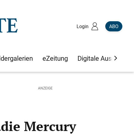
Login
ABO
ldergalerien
eZeitung
Digitale Ausgaben
die Mercury