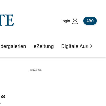
Login
ABO
ldergalerien
eZeitung
Digitale Ausgaben
“​