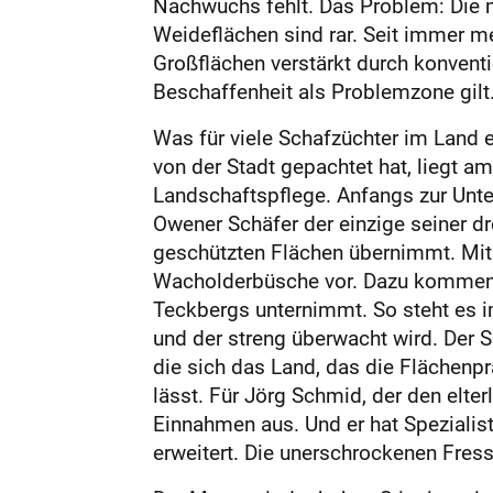
Nachwuchs fehlt. Das Problem: Die m
Weideflächen sind rar. Seit immer m
Großflächen verstärkt durch konvent
Beschaffenheit als Problemzone gilt
Was für viele Schafzüchter im Land ei
von der Stadt gepachtet hat, liegt 
Landschaftspflege. Anfangs zur Unte
Owener Schäfer der einzige seiner d
geschützten Flächen übernimmt. Mit
Wacholderbüsche vor. Dazu kommen dr
Teckbergs unternimmt. So steht es 
und der streng überwacht wird. Der 
die sich das Land, das die Flächenp
lässt. Für Jörg Schmid, der den elte
Einnahmen aus. Und er hat Spezialis
erweitert. Die unerschrockenen Fre