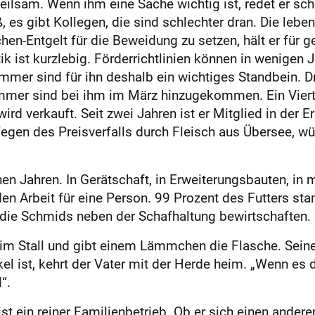
eilsam. Wenn ihm eine Sache wichtig ist, redet er sch
, es gibt Kollegen, die sind schlechter dran. Die lebe
hen-Entgelt für die Beweidung zu setzen, hält er für ge
tik ist kurzlebig. Förderrichtlinien können in wenigen
ämmer sind für ihn deshalb ein wichtiges Standbein. 
mmer sind bei ihm im März hinzugekommen. Ein Vierte
ird verkauft. Seit zwei Jahren ist er Mitglied in de
 Wegen des Preisverfalls durch Fleisch aus Übersee, wü
enen Jahren. In Gerätschaft, in Erweiterungsbauten, i
nden Arbeit für eine Person. 99 Prozent des Futters s
 die Schmids neben der Schafhaltung bewirtschaften.
t im Stall und gibt einem Lämmchen die Flasche. Sei
el ist, kehrt der Vater mit der Herde heim. „Wenn es
“.
st ein reiner Familienbetrieb. Ob er sich einen ander