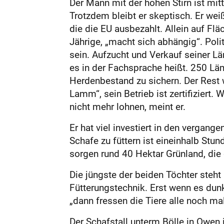
Der Mann mit der hohen Stirn ist mitt
Trotzdem bleibt er skeptisch. Er weiß
die die EU ausbezahlt. Allein auf Fläc
Jährige, „macht sich abhängig“. Poli
sein. Aufzucht und Verkauf seiner L
es in der Fachsprache heißt. 250 Lä
Herdenbestand zu sichern. Der Rest w
Lamm“, sein Betrieb ist zertifiziert.
nicht mehr lohnen, meint er.
Er hat viel investiert in den vergang
Schafe zu füttern ist eineinhalb Stu
sorgen rund 40 Hektar Grünland, die
Die jüngste der beiden Töchter steh
Fütterungstechnik. Erst wenn es dunk
„dann fressen die Tiere alle noch mal
Der Schafstall unterm Bölle in Owen i