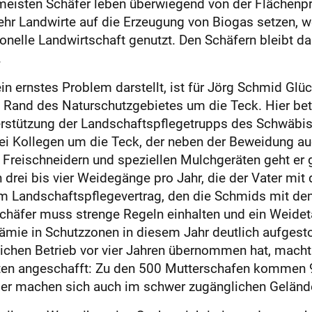
eisten Schäfer leben überwiegend von der Flächenprä
ehr Landwirte auf die Erzeugung von Biogas setzen, w
ionelle Landwirtschaft genutzt. Den Schäfern bleibt d
.
n ernstes Problem darstellt, ist für Jörg Schmid Glüc
am Rand des Naturschutzgebietes um die Teck. Hier be
rstützung der Landschaftspflegetrupps des Schwäbisc
rei Kollegen um die Teck, der neben der Beweidung au
 Freischneidern und speziellen Mulchgeräten geht er
ei bis vier Weidegänge pro Jahr, die der Vater mit 
im Landschaftspflegevertrag, den die Schmids mit de
Schäfer muss strenge Regeln einhalten und ein Weideta
rämie in Schutzzonen in diesem Jahr deutlich aufgest
rlichen Betrieb vor vier Jahren übernommen hat, macht
ten angeschafft: Zu den 500 Mutterschafen kommen 90 
sser machen sich auch im schwer zugänglichen Gelän