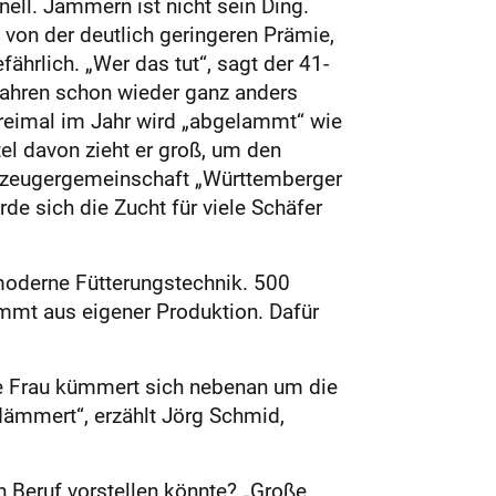
nell. Jammern ist nicht sein Ding.
n von der deutlich geringeren Prämie,
fährlich. „Wer das tut“, sagt der 41-
 Jahren schon wieder ganz anders
Dreimal im Jahr wird „abgelammt“ wie
l davon zieht er groß, um den
r Erzeugergemeinschaft „Württemberger
rde sich die Zucht für viele Schäfer
n moderne Fütterungstechnik. 500
tammt aus eigener Produktion. Dafür
ne Frau kümmert sich nebenan um die
 dämmert“, erzählt Jörg Schmid,
en Beruf vorstellen könnte? „Große