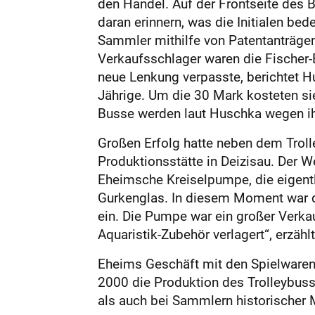
den Handel. Auf der Frontseite des 
daran erinnern, was die Ini­tialen b
Sammler mithilfe von Patentanträgen 
Verkaufsschlager waren die Fischer-­
neue Lenkung verpasste, berichtet ­H
Jährige. Um die 30 Mark kosteten sie
Busse werden laut Huschka wegen ihr
Großen Erfolg hatte neben dem Troll
Produktionsstätte in Deizisau. Der 
Eheimsche Kreiselpumpe, die eigentl
Gurkenglas. In diesem Moment war di
ein. Die Pumpe war ein großer Verka
Aquaristik-Zubehör verlagert“, erzähl
Eheims Geschäft mit den Spielwaren 
2000 die Produktion des Trolleybuss
als auch bei Sammlern historischer 