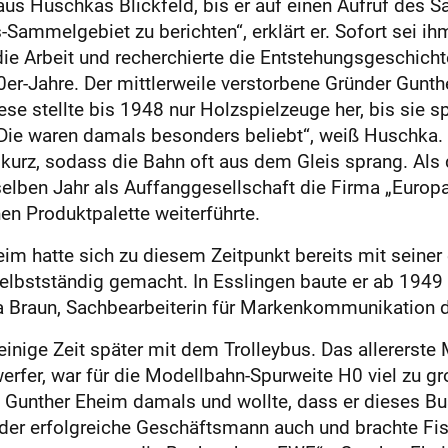
 aus Huschkas Blickfeld, bis er auf einen Aufruf des 
s-Sammelgebiet zu berichten“, erklärt er. Sofort sei 
die Arbeit und recherchierte die Entstehungsgeschicht
0er-Jahre. Der mittlerweile verstorbene Gründer Gunt
ese stellte bis 1948 nur Holzspielzeuge her, bis sie s
Die waren damals besonders beliebt“, weiß Huschka. D
 kurz, sodass die Bahn oft aus dem Gleis sprang. Al
elben Jahr als Auffanggesellschaft die Firma „Europ
en Produktpalette weiterführte.
im hatte sich zu diesem Zeitpunkt bereits mit seiner
selbstständig gemacht. In Esslingen baute er ab 1949
a Braun, Sachbearbeiterin für Markenkommunikation 
nige Zeit später mit dem Trolleybus. Das ­allererste 
erfer, war für die Modellbahn-Spurweite H0 viel zu g
e Gunther Eheim damals und wollte, dass er dieses Bu
 der erfolgreiche Geschäftsmann auch und brachte Fi