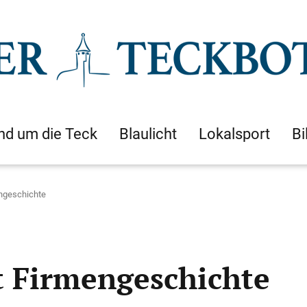
nd um die Teck
Blaulicht
Lokalsport
Bi
engeschichte
t Firmengeschichte