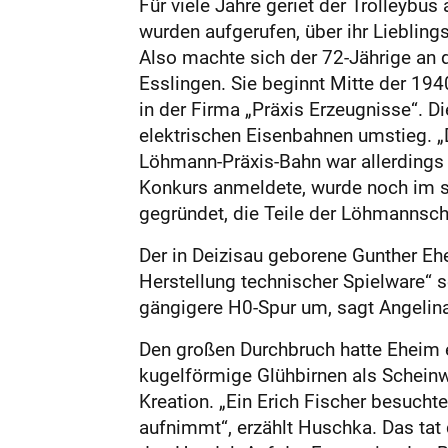
Für viele Jahre geriet der Trolleybus
wurden aufgerufen, über ihr Liebling
Also machte sich der 72-Jährige an 
Esslingen. Sie beginnt Mitte der 194
in der Firma „Präxis Erzeugnisse“. Di
elektrischen Eisenbahnen umstieg. „
Löhmann-Präxis-Bahn war allerdings
Konkurs anmeldete, wurde noch im s
gegründet, die Teile der Löhmannsch
Der in Deizisau geborene Gunther Ehe
Herstellung technischer Spielware“ 
gängigere H0-Spur um, sagt Angelin
Den großen Durchbruch hatte Eheim ei
kugelförmige Glühbirnen als Scheinw
Kreation. „Ein Erich Fischer besucht
aufnimmt“, erzählt Huschka. Das tat