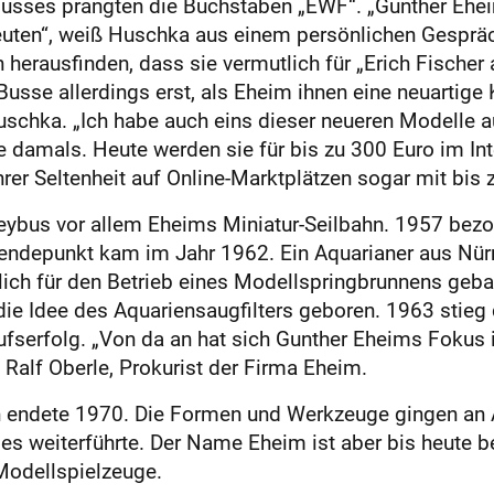
Busses prangten die Buchstaben „EWF“. „Gunther Ehe
edeuten“, weiß ­Huschka aus einem persönlichen Gesprä
herausfinden, dass sie vermutlich für „Erich ­Fischer 
Busse allerdings erst, als Eheim ihnen eine neuartige
uschka. „Ich habe auch eins dieser neueren Modelle a
 damals. Heute werden sie für bis zu 300 Euro im Inte
er Seltenheit auf Online-Marktplätzen sogar mit bis 
eybus vor allem Eheims Miniatur-Seilbahn. 1957 bez
Wendepunkt kam im Jahr 1962. Ein Aquarianer aus Nür
ich für den Betrieb eines Modellspringbrunnens geba
e Idee des Aquariensaugfilters geboren. 1963 stieg 
ufserfolg. „Von da an hat sich Gunther Eheims Fokus
t Ralf Oberle, Prokurist der Firma Eheim.
endete 1970. Die Formen und Werkzeuge gingen an Art
es weiterführte. Der Name Eheim ist aber bis heute b
Modellspielzeuge.