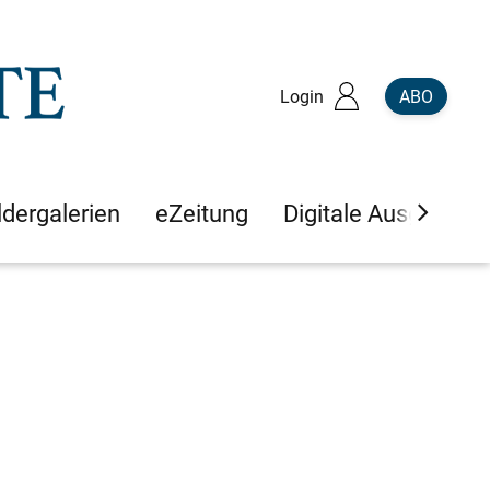
Login
ABO
ldergalerien
eZeitung
Digitale Ausgaben