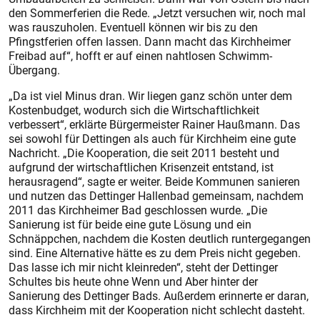
den Sommerferien die Rede. „Jetzt versuchen wir, noch mal
was rauszuholen. Eventuell können wir bis zu den
Pfingstferien offen lassen. Dann macht das Kirchheimer
Freibad auf“, hofft er auf einen nahtlosen Schwimm-
Übergang.
„Da ist viel Minus dran. Wir liegen ganz schön unter dem
Kos­tenbudget, wodurch sich die Wirtschaftlichkeit
verbessert“, erklärte Bürgermeister Rainer Haußmann. Das
sei sowohl für Dettingen als auch für Kirchheim eine gute
Nachricht. „Die Kooperation, die seit 2011 besteht und
aufgrund der wirtschaftlichen Krisenzeit entstand, ist
herausragend“, sagte er weiter. Beide Kommunen sanieren
und nutzen das Dettinger Hallenbad gemeinsam, nachdem
2011 das Kirchheimer Bad geschlossen wurde. „Die
Sanierung ist für beide eine gute Lösung und ein
Schnäppchen, nachdem die Kosten deutlich runtergegangen
sind. Eine Alternative hätte es zu dem Preis nicht gegeben.
Das lasse ich mir nicht kleinreden“, steht der Dettinger
Schultes bis heute ohne Wenn und Aber hinter der
Sanierung des Dettinger Bads. Außerdem erinnerte er daran,
dass Kirchheim mit der Kooperation nicht schlecht dasteht.