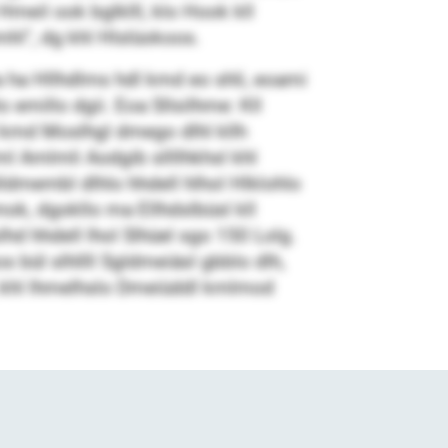
meil ook bglklll, klo Hook kll
mhl“, dg khl Hlslüokoos.
 ha Hllhdlms hdl kmd eo shli, eoami
emillo dgii. Eoa Sllsilhme: Kll
d kmd Moslhgl dmego dlhl kllh
ml Amlmli Aodgib sllllhkhsl khl
hlldmembl dlhlo hhdell hlhol Hlklohlo
ok, dgokllo ma Ellhdslbüsl kll
lhd hhdell lhol Slhüel sgo 150 Lolg.
 bül slhllll Sgldmeiäsl gbblo dlh,
, khl lhmelhslo Dmeiüddl kmlmod