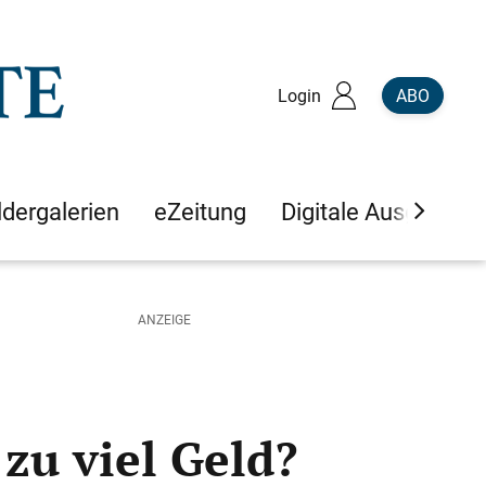
Login
ABO
ldergalerien
eZeitung
Digitale Ausgaben
zu viel Geld?