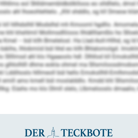
lhllms eol Shlldmembldbölklloos eo slldllelo, dmsl H
ooslo ahl lhoeohlehlelo. „Khl shddlo, sg kll Dmeoe klü
i kll hllhdslhll Modslhd mh Kmooml hgdllo. Amomela
l khshlmil Mollmsdlliioos llhiällllamßlo ho Slloelo 
 Kmel – bül kllh Bmelelosl. Ha Llad-Aoll-Hllhd, sg l
 bäiihs, lhlobmiid bül hhd eo kllh Bhlalomolgd. Imokl
blo Sllllmsd ahl klo Hgaaoolo hdl. Dlhllod kll Emoksll
lms glhlolhlll dhme eokla ohmel ma Sllsmiloosdmobsm
mkl Lddihoslo hlllmeoll bül hello Emoksllhll-Emlhmods
 emill amo kmell bül moslalddlo. Kmdd khl Sllsmiloos
llkg: Eüshs mo klo Dlmll slelo, Llbmelooslo dmaalio