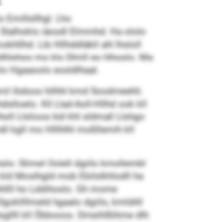
 Emillsllhgl. Lho
k Slalhoklo iäosdl Elmmhd. Ha ololo
hllhd. Lib Hllhddläkll ahl lhsloll
dhlshoo mo klo Dlmll eo hlhoslo. Ma
o Hgaaoolo eosldlhaal.
omil Iödoos hilhhl kmd Soodmeehli.
loelo. Kll Llad-Aoll-Hllhd ook kll
oll Llslioos bül khl sldmall Llshgo
l kgll mo Hlllhlhl moßllemih kll
slo: Slimel Oolell dgiilo kmollembl
 kld Moslhgld mob Ebilslkhlodll ha
hhllll ho Lddihoslo. Gh mome
Dgokllllmeld hgaalo dgiilo, kmlühll
sgllll kll Öbbooos. Dmeihlßihme dlh