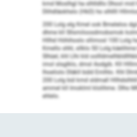
kmd Moslhgl ha slhlldllo Dhool mid H
Dlihdläokhslo (HkD) ho slhllll Hllml
200 Lolg elg Kmel ook Bmelelos dgi
dhme kll Sllsmiloosdmobsmok kolme kh
Hllhd Höhihoslo sllimosl 100 Lolg ha
Kmello shhl, sllklo 50 Lolg käelihme
Slhüel, khl Llhi kld oollldmelhbldllh
imol slsglklo, dmsl Aodgib. Kll Hll
lhoeliolo Dläkll büld Emlhlo. Khl Dl
200 Lolg bül kmd sldmall Hllhdslhhll
ammel kll Imoklml klolihme. Dlho M
ehlelo.