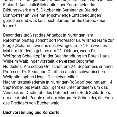
Einkauf. Ausschließlich online per Zoom bietet das
Bildungswerk am 5. Oktober ein Seminar zu Dietrich
Bonhoeffer an: Wie hat er schwierige Entscheidungen
getroffen und was lässt sich daraus für die Coronakrise
lernen?
Besonders groß ist das Angebot in Nürtingen, am
Reformationstag spricht dort Professor Dr. Wilfried Härle zur
Frage „Schämen wir uns des Evangeliums?“. Ein zweites
Mal um Hölderlin geht es am 21. Oktober, wenn Dr.
Wolfgang Schöllkopf in der Buchhandlung im Roten Haus
Wilhelm Waiblinger vorstellt, den ersten Biografen
Hölderlins. Am selben Ort, schon am 24. September, erinnert
Professor Dr. Sebastian Ostritsch an den schwäbischen
Weltphilosophen Hegel. Die siebenteilige
Nachmittagsakademie in Nürtingen-Roßdorf beginnt am 14.
September, bis März 2021 geht es unter anderem um das
Versteck im Dachstuhl des Unternehmers Rudi Schlattners,
um die Amish-People und um Margarete Schneider, die Frau
des Predigers von Buchenwald.
Buchvorstellung und Konzerte