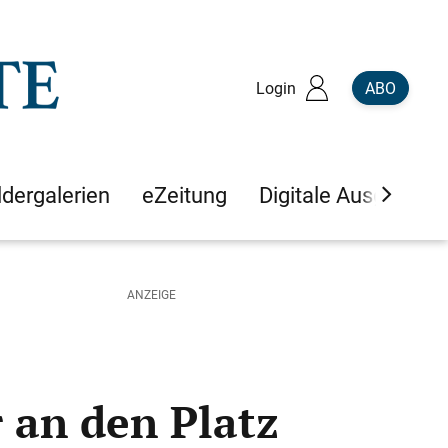
Login
ABO
ldergalerien
eZeitung
Digitale Ausgaben
 an den Platz