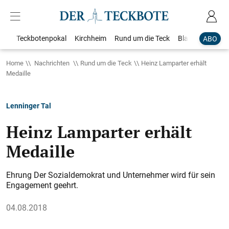
Teckbotenpokal
Kirchheim
Rund um die Teck
Blaulicht
Loka
ABO
Home
Nachrichten
Rund um die Teck
Heinz Lamparter erhält
Medaille
Lenninger Tal
Heinz Lamparter erhält
Medaille
Ehrung Der Sozialdemokrat und Unternehmer wird für sein
Engagement geehrt.
04.08.2018