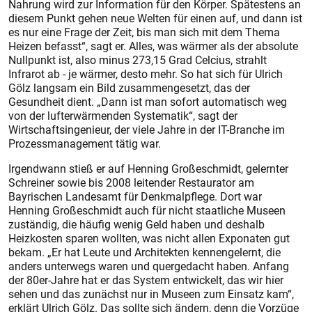
Nahrung wird zur Information für den Körper. Spätestens an
diesem Punkt gehen neue Welten für einen auf, und dann ist
es nur eine Frage der Zeit, bis man sich mit dem Thema
Heizen befasst“, sagt er. Alles, was wärmer als der absolute
Nullpunkt ist, also minus 273,15 Grad Celcius, strahlt
Infrarot ab - je wärmer, desto mehr. So hat sich für Ulrich
Gölz langsam ein Bild zusammengesetzt, das der
Gesundheit dient. „Dann ist man sofort automatisch weg
von der lufterwärmenden Systematik“, sagt der
Wirtschaftsingenieur, der viele Jahre in der IT-Branche im
Prozessmanagement tätig war.
Irgendwann stieß er auf Henning Großeschmidt, gelernter
Schreiner sowie bis 2008 leitender Restaurator am
Bayrischen Landesamt für Denkmalpflege. Dort war
Henning Großeschmidt auch für nicht staatliche Museen
zuständig, die häufig wenig Geld haben und deshalb
Heizkosten sparen wollten, was nicht allen Exponaten gut
bekam. „Er hat Leute und Architekten kennengelernt, die
anders unterwegs waren und quergedacht haben. Anfang
der 80er-Jahre hat er das System entwickelt, das wir hier
sehen und das zunächst nur in Museen zum Einsatz kam“,
erklärt Ulrich Gölz. Das sollte sich ändern, denn die Vorzüge