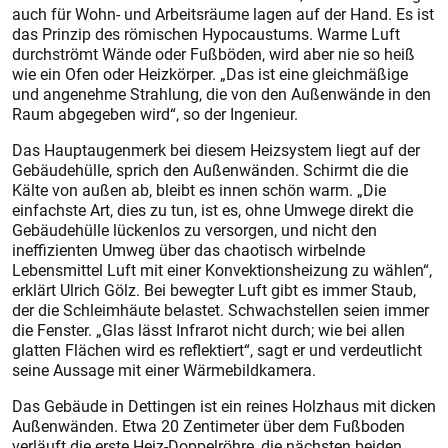
auch für Wohn- und Arbeitsräume lagen auf der Hand. Es ist
das Prinzip des römischen Hypocaustums. Warme Luft
durchströmt Wände oder Fußböden, wird aber nie so heiß
wie ein Ofen oder Heizkörper. „Das ist eine gleichmäßige
und angenehme Strahlung, die von den Außenwände in den
Raum abgegeben wird“, so der Ingenieur.
Das Hauptaugenmerk bei diesem Heizsystem liegt auf der
Gebäudehülle, sprich den Außenwänden. Schirmt die die
Kälte von außen ab, bleibt es innen schön warm. „Die
einfachste Art, dies zu tun, ist es, ohne Umwege direkt die
Gebäudehülle lückenlos zu versorgen, und nicht den
ineffizienten Umweg über das chaotisch wirbelnde
Lebensmittel Luft mit einer Konvektionsheizung zu wählen“,
erklärt Ulrich Gölz. Bei bewegter Luft gibt es immer Staub,
der die Schleimhäute belastet. Schwachstellen seien immer
die Fenster. „Glas lässt Infrarot nicht durch; wie bei allen
glatten Flächen wird es reflektiert“, sagt er und verdeutlicht
seine Aussage mit einer Wärmebildkamera.
Das Gebäude in Dettingen ist ein reines Holzhaus mit dicken
Außenwänden. Etwa 20 Zentimeter über dem Fußboden
verläuft die erste Heiz-Doppelröhre, die nächsten beiden