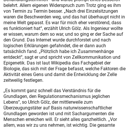
belehrt. Allem eigenen Widerspruch zum Trotz ging es ihm
von Termin zu Termin besser. „Nach drei Einzelsitzungen
waren die Beschwerden weg, und das hat überhaupt nicht in
meine Welt gepasst. Es war für mich eher verstörend, dass
es funktioniert hat“, erzählt Ulrich Gölz. Als Ingenieur wollte
er wissen, warum dem so war, und so ging er der Sache auf
den Grund. Das Internet wurde durchforstet und nach
logischen Erklärungen gefahndet, die er dann auch
tatsächlich fand. „Plötzlich habe ich Zusammenhänge
entdeckt“, sagt er und spricht von Zellkommunikation und
Epigenetik. Das ist laut Wikipedia das Fachgebiet der
Biologie, das sich mit der Frage befasst, welche Faktoren die
Aktivität eines Gens und damit die Entwicklung der Zelle
zeitweilig festlegen.
„Es kommt ganz schnell das Verständnis für die
Grundlagen, den Regulationsmechanismus jeglichen
Lebens“, so Ulrich Gölz, der mittlerweile zum
Überzeugungstäter auf Basis naturwissenschaftlicher
Grundlagen geworden ist und mit Sachargumenten die
Menschen erreichen will. Er sieht alles ganzheitlich. „Vor
allem, was wir zu uns nehmen, ist wichtig. Die gesamte