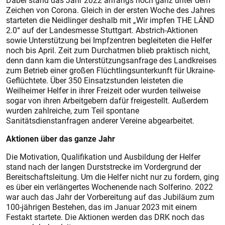
Zeichen von Corona. Gleich in der ers­ten Woche des Jahres
starteten die Neidlinger deshalb mit „Wir impfen THE LÄND
2.0“ auf der Landesmesse Stuttgart. Abstrich-Aktionen
sowie Unterstützung bei Impfzentren begleiteten die Helfer
noch bis April. Zeit zum Durchatmen blieb praktisch nicht,
denn dann kam die Unterstützungs­anfrage des Landkreises
zum Betrieb einer großen Flüchtlings­unterkunft für Ukraine-
Geflüchtete. Über 350 Einsatzstunden leis­teten die
Weilheimer Helfer in ihrer Freizeit oder wurden teilweise
sogar von ihren Arbeitgebern dafür freigestellt. Außerdem
wurden zahlreiche, zum Teil spontane
Sanitätsdienstanfragen anderer Vereine abgearbeitet.
Aktionen über das ganze Jahr
Die Motivation, Qualifikation und Ausbildung der Helfer
stand nach der langen Durststrecke im Vordergrund der
Bereitschaftsleitung. Um die Helfer nicht nur zu fordern, ging
es über ein verlängertes Wochenende nach Solferino. 2022
war auch das Jahr der Vorbereitung auf das Jubiläum zum
100-jährigen Bestehen, das im Januar 2023 mit einem
Festakt startete. Die Aktionen werden das DRK noch das