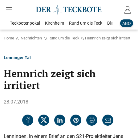
Teckbotenpokal
Kirchheim
Rund um die Teck
Blaulicht
Loka
ABO
Home
Nachrichten
Rund um die Teck
Hennrich zeigt sich irritiert
Lenninger Tal
Hennrich zeigt sich
irritiert
28.07.2018
Lenningen. In einem Brief an den S21-Projektleiter Jens