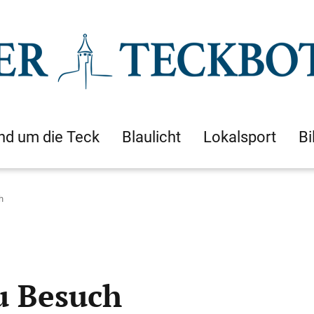
nd um die Teck
Blaulicht
Lokalsport
Bi
h
u Besuch