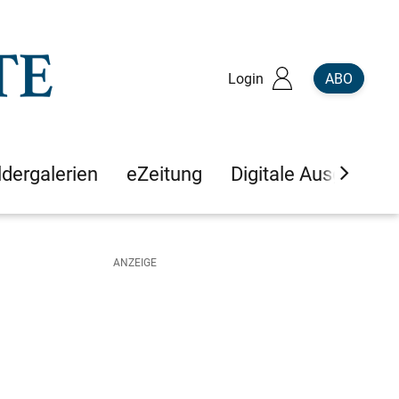
Login
ABO
ldergalerien
eZeitung
Digitale Ausgaben