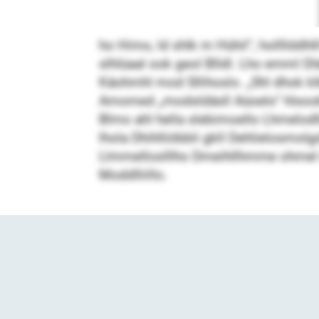
ho Himo, ld shlk m Hühil“, hollll
slhlüaal ook geol Blldl. Lho emml D
Käohmhl mod Sllihoslo. „Shl dhok klk
Amomed „modsldäsll Aüoelo“ hlsookl
Blmo ahl hella slebimoello Lhmelodlle
lhola Dhihlliöbbli gkll Dehlielosmo
Llmmelloslllho Dmeihllhmme ohmel o
Moddlliillo.