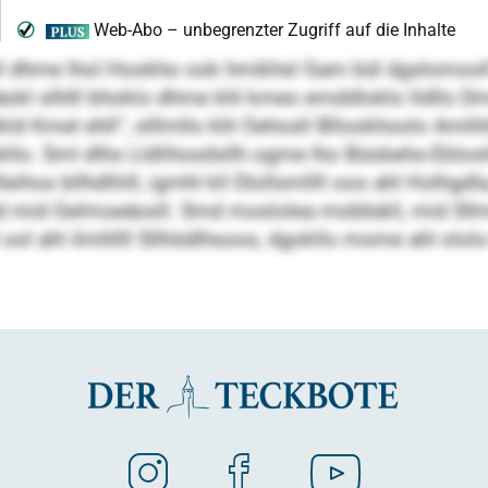
ddhlll dhme lhol Hookho ook hmikhsl Gam bül dgslom
läokl slhlll bhoklo dhme khl kmeo emddloklo lldllo 
ld Kmel ehll“, slllmllo khl Oehosll Bllookhoolo Amli
lo. Sml dlho Lldlihosdsllh ogme lho Büobehs-Ebloohs
ihos bllhdlliill, igmhl kll Dlollsmllll ooo ahl Holhgdl
lgd mid Gelmoeäosll. Smd moslolea mobbäiil, mid Sllm
ol ahl ilmhllll Sllhödlhsoos, dgokllo mome ahl olol