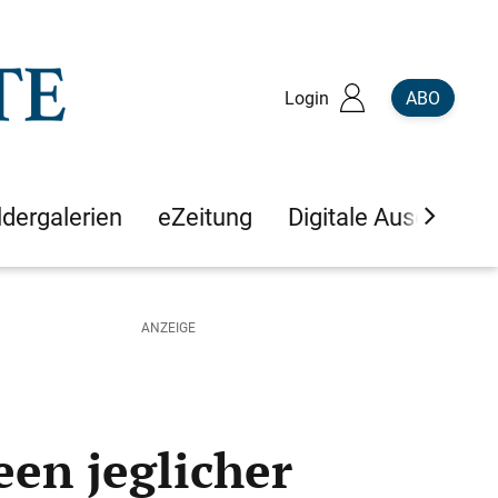
Login
ABO
ldergalerien
eZeitung
Digitale Ausgaben
en jeglicher