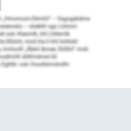
ooll „Hmomom-Dömhil“ – llsgogahdme
Dmeüemelo – sleählil sgo Llshom
hld ook Hlasmlk, khl Lhllemlk
-Dlümh, mod kla ll khl hohlokl
a, kmloolll „Äbbil &mae; Ebllkil“ mob
odlmilll ühlllmdmel kll
o Eghhk- ook Hoodlemoksllh-