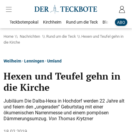
Teckbotenpokal
Kirchheim
Rund um die Teck
Blaulicht
Loka
ABO
Home
Nachrichten
Rund um die Teck
Hexen und Teufel gehn in
die Kirche
Weilheim · Lenningen · Umland
Hexen und Teufel gehn in
die Kirche
Jubiläum Die Dalba-Hexa in Hochdorf werden 22 Jahre alt
und feiern den „ungeraden“ Geburtstag mit einer
ökumenischen Narrenmesse und einem pompösen
Dämmerungsumzug.
Von Thomas Krytzner
18.02.2019