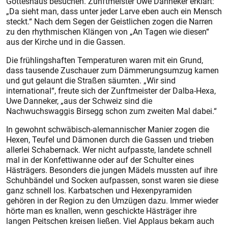
Gotteshaus besuchen. Zunftmeister Uwe Danneker erklärt:
„Da sieht man, dass unter jeder Larve eben auch ein Mensch
steckt.“ Nach dem Segen der Geistlichen zogen die Narren
zu den rhythmischen Klängen von „An Tagen wie diesen“
aus der Kirche und in die Gassen.
Die frühlingshaften Temperaturen waren mit ein Grund,
dass tausende Zuschauer zum Dämmerungsumzug kamen
und gut gelaunt die Straßen säumten. „Wir sind
international“, freute sich der Zunftmeister der Dalba-Hexa,
Uwe Danneker, „aus der Schweiz sind die
Nachwuchswaggis Birsegg schon zum zweiten Mal dabei.“
In gewohnt schwäbisch-alemannischer Manier zogen die
Hexen, Teufel und Dämonen durch die Gassen und trieben
allerlei Schabernack. Wer nicht aufpasste, landete schnell
mal in der Konfettiwanne oder auf der Schulter eines
Hästrägers. Besonders die jungen Mädels mussten auf ihre
Schuhbändel und Socken aufpassen, sonst waren sie diese
ganz schnell los. Karbatschen und Hexenpyramiden
gehören in der Region zu den Umzügen dazu. Immer wieder
hörte man es knallen, wenn geschickte Hästräger ihre
langen Peitschen kreisen ließen. Viel Applaus bekam auch