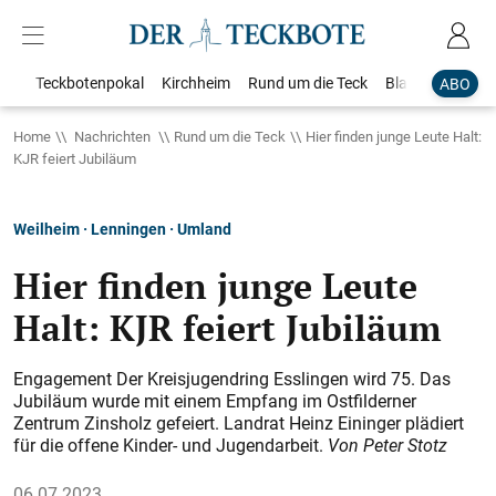
Teckbotenpokal
Kirchheim
Rund um die Teck
Blaulicht
Loka
ABO
Home
Nachrichten
Rund um die Teck
Hier finden junge Leute Halt:
KJR feiert Jubiläum
Weilheim · Lenningen · Umland
Hier finden junge Leute
Halt: KJR feiert Jubiläum
Engagement Der Kreisjugendring Esslingen wird 75. Das
Jubiläum wurde mit einem Empfang im Ostfilderner
Zentrum Zinsholz gefeiert. Landrat Heinz Eininger plädiert
für die offene Kinder- und Jugendarbeit.
Von Peter Stotz
06.07.2023