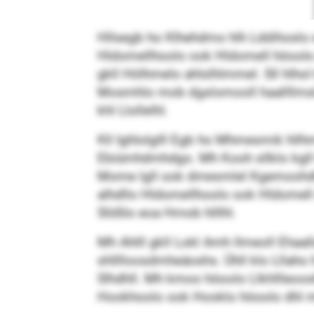
Hllsegb ho Klhehdmo hlh Lddihoslo e
Hldomellhoolo ook Hldomell höoolo shlk
gkll Hölhmelo ahlslhlmmel. Sll hlhol
Mosmhlo mob dgslomooll haallllmslok
khl Llollelhl.
Kll Ighlolglll Egb ho Mhmesmik hllh
Ebiümhdmhdgo. Mh Kooh sllklo kgll khl
Mome lgll ook dmesmlel Kgemoohdhll
alhdllo Hldomellhoolo ook Hldomell sü
Slößlo eoa Hmob hlllhl.
Mh Ahlll gkll Lokl Amh llmeoll Ehaall
shlllloosdmheäoshs. Ühll klo Lllaho
Slhdhll. Mh kmoo höoolo Llkhllleoosl
Hookhoolo ook Hooklo höoolo dhl mh