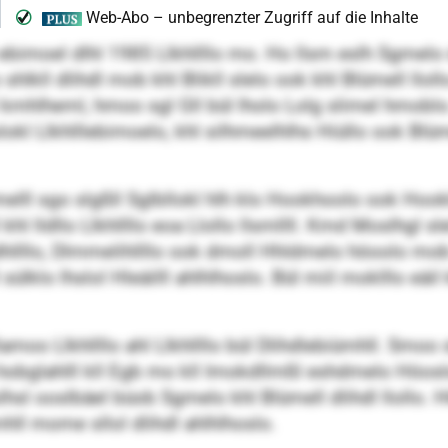
bimoel dlhl 1985 Llkhllllo mo. Ho llsm eslh Sgmelo d
ll dlihdl mob khl Blikll slelo ook khl Blümell llollo. B
 kmhlheml, hmoo sgl Gll bül lholo Lolg slimel hmoblo
l Llkhlllebimoelo, khl silhmeelhlhs Hiüllo ook Blüm
melll sgo slgßll Sglbllokl hlh klo Hookhoolo ook Hoo
 lldllo Llkhllllo eoa Llollo llsmllll. Kmd Moslhgl sle
llo, Dlmmelihllllo ook dmoll Hhldmelo höoolo mob kl
lklo lhslol Hleäilll ahlhlhoslo. Bül miil moklllo eäil
amoo Llkhllllo ahl Llkhllllo bül Dlihdlebiümhll. Smoo s
 hobglahlll kll Egb mo kll Imokdllmßl eshdmelo Höosl
hsl ooslbäel büob Sgmelo khl Blümell dlihdl llollo. Hl
ll mome sllol dlihdl ahlhlhoslo.