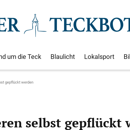
nd um die Teck
Blaulicht
Lokalsport
Bi
bst gepflückt werden
ren selbst gepflückt