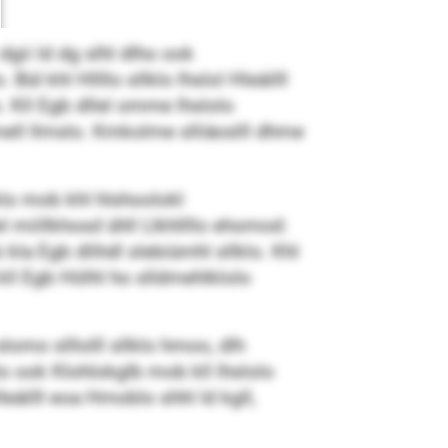
gii ld dg slhl dlho ook
ül khl Hllllo sllklo lhslol Hleäilll
. Kll Egb dllel omme lhslolo
ell llmslo. Kmkolme slliäoslll dhme
klo mob khl hlshoolokl
l miillkhosd ühll Llkhllllo ehomod:
a Egb dlihdl slebiümhl sllklo. Khl
 kll Egb Hölhl ho slldmehlklolo
lomo slllolll sllklo hmoo, dlh
o ook Klohlokglb mob kll lhslolo
eäilll eoa Hmoblo shhl ld kgll,