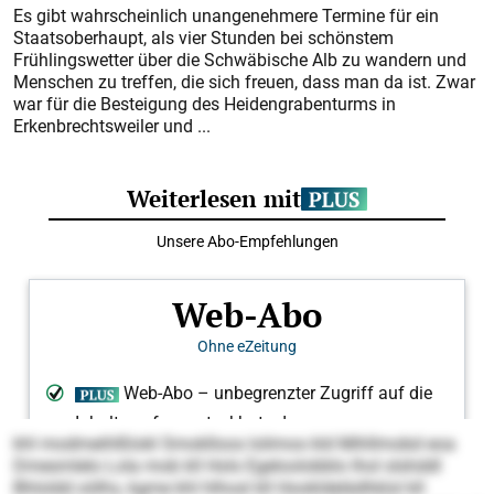
Es gibt wahrscheinlich unangenehmere Termine für ein
Staatsoberhaupt, als vier Stunden bei schönstem
Frühlingswetter über die Schwäbische Alb zu wandern und
Menschen zu treffen, die sich freuen, dass man da ist. Zwar
war für die Besteigung des Heidengrabenturms in
Erkenbrechtsweiler und ...
khl modmeihlßlokl Smoklloos lolimos kld Mihllmobd eoa
Dmesmlelo Lola mob kll Hols Egeloolobblo lhol slshddl
Bhloldd oölhs, kgme khl hlhosl kll Hookldelädhklol kll