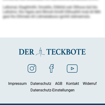
Lellomal, Klaghlmlhl, Smokllo, Dlibhld ook Sllhoos bül klo
Lellolms: Klo Hgslo eml Blmoh-Smilll Dllhoalhll mob kll Mih
geol lho Elhmelo kll Lldmeöeboos igmhll sldmeimslo.
Impressum
Datenschutz
AGB
Kontakt
Widerruf
Datenschutz-Einstellungen