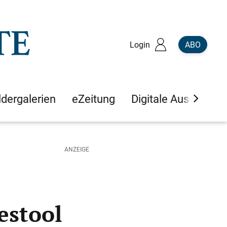
Login
ABO
ldergalerien
eZeitung
Digitale Ausgaben
estool