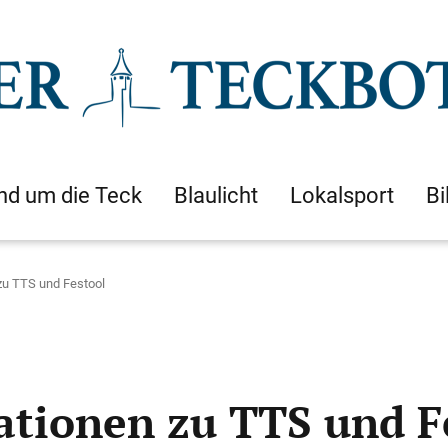
nd um die Teck
Blaulicht
Lokalsport
Bi
zu TTS und Festool
tionen zu TTS und F