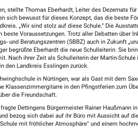
 stellte Thomas Eberhardt, Leiter des Dezernats für 
den sich bewusst für dieses Konzept, das die beste För
ndkreis. „Wir sind stolz auf diese Schule.“ Die Ausst
beste Voraussetzungen. Trotz aller Debatten über Ink
- und Beratungszentren (SBBZ) auch in Zukunft „unab
ger begrüßte Eberhardt die neue Schulleiterin. Sie br
 Nach ihrer Zeit als Schulleiterin der Martin-Schule 
in den Landkreis Esslingen zurück.
chwinghschule in Nürtingen, war als Gast mit dem Saxo
ine Klassenzimmergitarre in den Pfingstferien zum
 über die Freundschaft.
 fragte Dettingens Bürgermeister Rainer Haußmann in 
nd bezog sich dabei auf ihr Büro mit Aussicht auf di
en Schule mit fröhlicher Atmosphäre“ und einem hochm