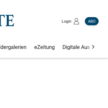
Login
ABO
ldergalerien
eZeitung
Digitale Ausgaben