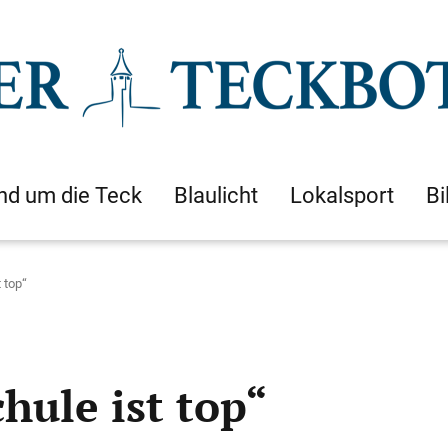
nd um die Teck
Blaulicht
Lokalsport
Bi
 top“
hule ist top“