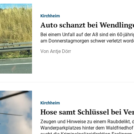
Kirchheim
Auto schanzt bei Wendlinge
Bei einem Unfall auf der A 8 sind ein 60-jähr
am Donnerstagmorgen schwer verletzt word
Antje Dörr
Kirchheim
Hose samt Schlüssel bei V
Zeugen und Hinweise zu einem Raubdelikt, 
Wanderparkplatzes hinter dem Waldfriedhof a
sucht die Kriminalpolizeidirektion Esslingen.