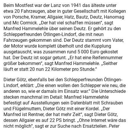
Beim Mostfest war der Lanz von 1941 das älteste unter
etwa 20 Fahrzeugen, aber in guter Gesellschaft mit Kollegen
von Porsche, Kramer, Allgaier, Hatz, Bautz, Deutz, Hanomag
und Mc Cormick. „Der hat viel schaffen müssen“, sagt
Manfred Hammelehle über seinen Deutz. Er gehört zu den
Schlepperfreunden Ötlingen-Lindorf, die mit neun
Fahrzeugen gekommen sind. Der Deutz stammt vom Vater,
der Motor wurde komplett überholt und die Kupplung
ausgetauscht, was zusammen rund 5 000 Euro gekostet
hat. Der Deutz ist sogar getunt. „Er hat eine Reifennummer
größer bekommen“, sagt Manfred Hammelehle. „Seither
läuft er statt 20 nun 22 Kilometer pro Stunde.“
Dieter Götz, ebenfalls bei den Schlepperfreunden Ötlingen-
Lindorf, erklärt: „Die einen wollen den Schlepper wie neu, die
anderen so, wie er damals im Einsatz war.“ Die Unterschiede
stecken manchmal im Detail: Manfred Hammelehle
befestigt auf Ausstellungen sein Datenblatt mit Schrauben
und Flügelmuttern, Dieter Götz mit einer Kordel. „Der
Manfred ist Rentner, der hat mehr Zeit“, sagt Dieter Götz,
dessen Allgaier es auf 22 PS bringt. „Ohne Internet wäre das
nicht möglich“, sagt er zur Suche nach Ersatzteilen.
Peter