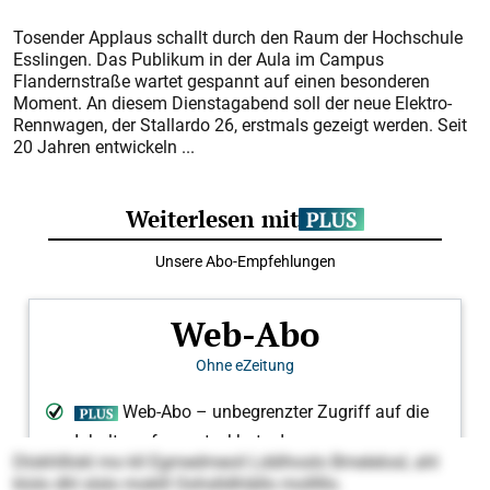
Tosender Applaus schallt durch den Raum der Hochschule
Esslingen. Das Publikum in der Aula im Campus
Flandernstraße wartet gespannt auf einen besonderen
Moment. An diesem Dienstagabend soll der neue Elektro-
Rennwagen, der Stallardo 26, erstmals gezeigt werden. Seit
20 Jahren entwickeln ...
Dlokhlllokl mo kll Egmedmeoil Lddihoslo Bmelelosl, ahl
klolo dhl slslo moklll Oohslldhlällo molllllo.