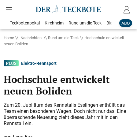
Teckbotenpokal
Kirchheim
Rund um die Teck
Blaulicht
Loka
ABO
Home
Nachrichten
Rund um die Teck
Hochschule entwickelt
neuen Boliden
Elektro-Rennsport
Hochschule entwickelt
neuen Boliden
Zum 20. Jubiläum des Rennstalls Esslingen enthüllt das
Team einen besonderen Wagen. Doch nicht nur das: Eine
überraschende Neuerung zieht dieses Jahr mit in den
Rennstall ein.
Lena Fux