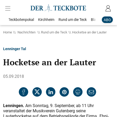
Teckbotenpokal
Kirchheim
Rund um die Teck
Blaulicht
Loka
ABO
Home
Nachrichten
Rund um die Teck
Hocketse an der Lauter
Lenninger Tal
Hocketse an der Lauter
05.09.2018
Lenningen.
Am Sonntag, 9. September, ab 11 Uhr
veranstaltet der Musikverein Gutenberg seine
Lauterhocketse auf dem Betriebsgelände der Firma „Ehni-