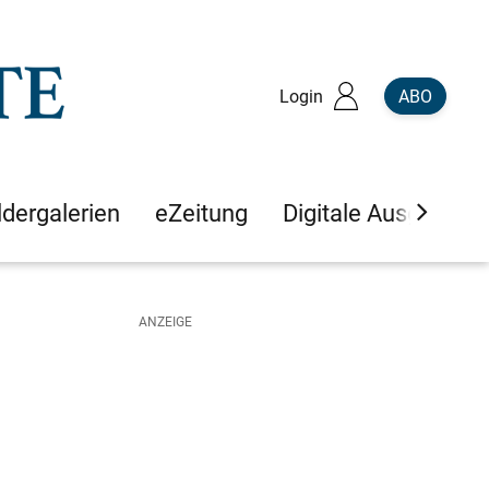
Login
ABO
ldergalerien
eZeitung
Digitale Ausgaben