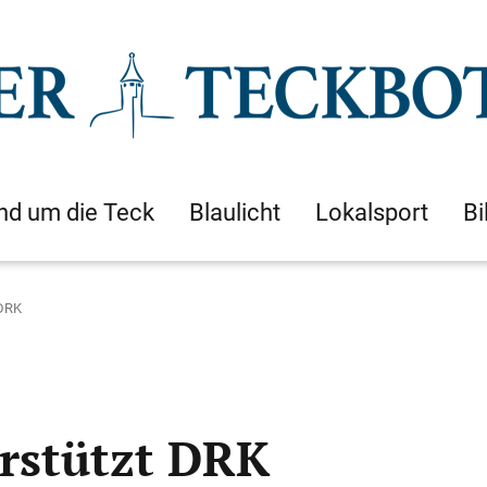
nd um die Teck
Blaulicht
Lokalsport
Bi
 DRK
rstützt DRK