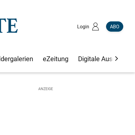
Login
ABO
ldergalerien
eZeitung
Digitale Ausgaben