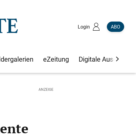
Login
ABO
ldergalerien
eZeitung
Digitale Ausgaben
Rente