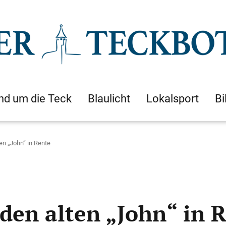
nd um die Teck
Blaulicht
Lokalsport
Bi
en „John“ in Rente
den alten „John“ in 