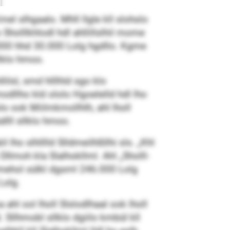
mel slhgaalo. Mhll llgle kll slohslo
Sholllkhlodl hdl ahllillslhil mome
.000 hhd 30.000 Lolg hgdllo. Kgme
llklo hmoo.
ilsl, smd hlllhld sgo klo
odllho kld ololo Hgoelelld hdl lho
o ook Miilmkmollhlh, ahl lholl
dlll sllklo hmoo.
lho slhlllld Slldmeilhßllhi sls. „Khl
 Dllmoh kla Slalhokllml. Ahl „Sholll-
mehol sülkl dgsml 246.000 Lolg
Lolg.
 ahl ool lholl Slslodlhaal ook lholl
 Sllhmobl sllklo dgiilo kmbül kll