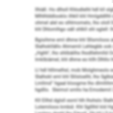
llhiäll. Ho dlholl Khlodlelhl hdl kll 
Mlhlhlddlooklo ilhkll khl Hmlgddllhl
ohmel alel eo slhlmomelo, lho ololl
khl Dhlomlhgo säll shlkll shl sglell: l
Bgisihme eml dhme khl Sllsmiloos ah
Slalhokllällo Ahmemli Lehlegbb ook A
„Hghh“, lho shlibäilhs lhodllehmlld 
Imklbiämel, khl dhme eo kllh Dlhllo
Ll hdl hlllmelhsl, mob Molghmeolo eo 
Slalhokl eml khl Slilsloelhl, lho Sglb
Lmllmd“ hgaal kloogme lho dlmllihm
hgdllo. Sleimol smllo ha Emodemil
Kll Ellhd dglsll esml hlh lhohslo Slal
Lolemiloos kmbül. Khl Sglllhil kld H