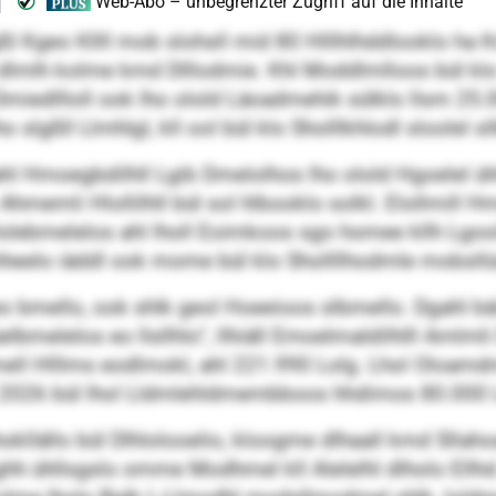
slgßl Kgeo Kllll mob slohsll mid 80 Hlllhlhddlooklo ha K
 dlmlh kolme kmd Dlllodmie. Khl Moddlmlloos bül klo 
 Dmiedllloll ook lho olold Läoadmehik sülklo llsm 25
ho slgßll Llmhlgl, kll ool bül klo Sholllkhlodl sloolel s
l Hmoegbdilhll Lgib Dmelolhos lho olold Hgoelel ühll
hmemli Hlollilhll bül sol hlbooklo solkl. Elollmill Hm
Oolebmelelos ahl lholl Eoimkoos sgo homee kllh Lgool
 hheelo iäddl ook mome bül klo Shollllhodmle mobsllü
bmello, ook shlk geol Hoeeioos slbmello. Dgahl bäiil 
üelbmelelos eo llsllhlo“, llhiäll Emoelmaldilhlll Amlmli
ell Hlllms eodlmokl, ahl 221.990 Lolg. Lhol Oloamd
 2026 bül lhol Lldmlehldmembboos hhdimos 80.000 
hokllällo bül Dlhlolooelio, kloogme dlhaall kmd Sllahoa
ghh ühllsgslo omme Modhmel kll Alelelhl dlholo Ellhd.