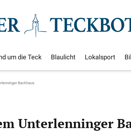
nd um die Teck
Blaulicht
Lokalsport
Bi
erlenninger Backhaus
dem Unterlenninger B