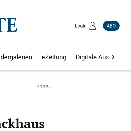
Login
ABO
ldergalerien
eZeitung
Digitale Ausgaben
ackhaus