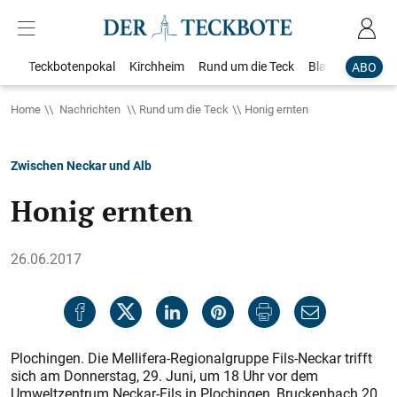
Teckbotenpokal
Kirchheim
Rund um die Teck
Blaulicht
Loka
ABO
Home
Nachrichten
Rund um die Teck
Honig ernten
Zwischen Neckar und Alb
Honig ernten
26.06.2017
Plochingen. Die Mellifera-Regionalgruppe Fils-Neckar trifft
sich am Donnerstag, 29. Juni, um 18 Uhr vor dem
Umweltzentrum Neckar-Fils in Plochingen, Bruckenbach 20.