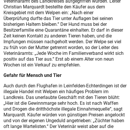
Veterinäramt des Landkreises aufgegriffen wurden. Leiter
Christian Marquardt bestellte den Käufer aus dem
Kreisgebiet mit dem Welpen ein: „Nach einer
Überprüfung durfte das Tier unter Auflagen bei seinen
bisherigen Haltern bleiben.“ Der Hund muss bei der
Besitzerfamilie eine Quarantäne einhalten. Er darf in dieser
Zeit keinen Kontakt zu anderen Tieren haben, und die
Impfungen müssen nachgeholt werden. Der Welpe sei viel
zu früh von der Mutter getrennt worden, so der Leiter des
Veterinäramts: „Jede Woche im Familienverband wirkt sich
positiv auf das Tier aus.“ Erst ab einem Alter von neun
Wochen ist ein Verkauf zu empfehlen.
Gefahr für Mensch und Tier
Auch durch den Flughafen in Leinfelden-Echterdingen ist der
illegale Handel mit Welpen ein häufiges Problem im
Landkreis. Das unerlaubte Geschäft mit den Tieren blüht:
„Hier ist die Gewinnmarge sehr hoch. Es ist nach Waffen
und Drogen die dritthöchste illegale Einnahmequelle“, sagt
Marquardt. Käufer würden von günstigen Preisen angelockt
und von der eigenen Ungeduld angetrieben: „Züchter haben
oft lange Wartelisten.“ Der Veterinär weist aber auf die