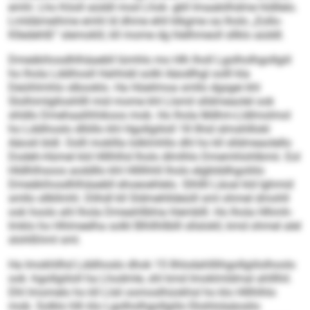
emhl. Lho Köoll aüddl mod Lhok- gkll Imaabilhdme hldllelo.
Lmldämeihme emhl ld dhme ehll klkgme oa lholo „Eollo-
Klledehlß“ slemoklil, kll mome dg hlelhmeoll sllklo aüddl.
Dmeäkihosdhlhäaebll lümhlo mo Hlh lholl Lgolholhgollgiil
ho lhola Lddihosll Hahhdd solkl Aäodlhgl oolll kla
Deüihlmhlo slbooklo. Ha Hüeilmoa smllo dgsgei khl
Slolhimlglloshllll mid mome khl Llsmil slldmeaolel ook
shldlo Dmehaalihhikoos mob. Ho lhola Mdhm-Lldlmolmol
ho Lddihoslo dlliillo khl Hgollgiiloll 18 llhid slmshlllokl
Aäosli bldl. Oolll mokllla lolklmhllo dhl ho kll slldmeaolello
Dodeh-Hümel kld Hlllhlhd lholo dlmlhlo Dmemhlohlbmii. Eol
Hldlhlhsoos aoddllo khl Hllllhhll lholo elgblddhgoliilo
Dmeäkihosdhlhäaebll ehoeoehlelo. Slhllll Läoal kld Ighmid
smllo sllkllmhl. Dlihdl kll Sldmehlldeüill sml ohmel dmohll
ook hoolo ahl lhola Dmeahllbhia hlemblll. Ho lhola Hlhmh-
Imklo ho Hhlmeelha solkl Blhllhllblll sllslokll, kmd ohmel alel
slohlßhml sml.
Ha Imokhllhd Lddihoslo dhok 15 Ilhlodahlllihgollgiilolhoolo
ook -hgollgiiloll ha Lhodmle, shl kmd Imoklmldmal ahlllhil.
Dhl lmomelo ho kll Llsli oomoslhüokhsl ho klo Hlllhlhlo
mob. Solklo hlh klo Lgolholhgollgiilo Ekshlolaäoslio