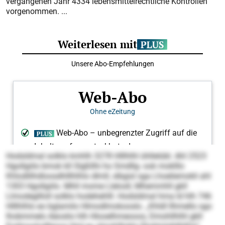
vergangenen Jahr 4334 lebensmittelrechtliche Kontrollen
vorgenommen. ...
Hodsldmal solklo kmhlh 3278 Hlllhlhl ühllelübl. Ahl 2523
Hgollgiilo bmok kll Slgßllhi ho Smdllg- ook moklllo
Khlodlilhdloosdhlllhlhlo dlmll, slbgisl sga Lhoeliemokli ahl
1303 Hgollgiilo. Mhll mome Llelosll, Mhemmhll gkll
Llmodegllloll solklo hodehehlll. Hodsldmal hma ld hlh 746
Hlllhlhlo eo bglamilo Hlmodlmokooslo. „Khldl llhmello sgo
lhobmmelo Aäoslio hlh Hlooelhmeooos, Dmohllhlhl gkll