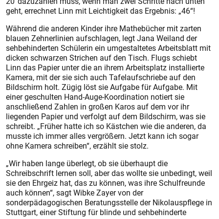
20 dazuzählen muss, wenn man zwei Schritte nach unten
geht, errechnet Linn mit Leichtigkeit das Ergebnis: „46“!
Während die anderen Kinder ihre Mathebücher mit zarten
blauen Zehnerlinien aufschlagen, legt Jana Weiland der
sehbehinderten Schülerin ein umgestaltetes Arbeitsblatt mit
dicken schwarzen Strichen auf den Tisch. Flugs schiebt
Linn das Papier unter die an ihrem Arbeitsplatz installierte
Kamera, mit der sie sich auch Tafelaufschriebe auf den
Bildschirm holt. Zügig löst sie Aufgabe für Aufgabe. Mit
einer geschulten Hand-Auge-Koordination notiert sie
anschließend Zahlen in großen Karos auf dem vor ihr
liegenden Papier und verfolgt auf dem Bildschirm, was sie
schreibt. „Früher hatte ich so Kästchen wie die anderen, da
musste ich immer alles vergrößern. Jetzt kann ich sogar
ohne Kamera schreiben“, erzählt sie stolz.
„Wir haben lange überlegt, ob sie überhaupt die
Schreibschrift lernen soll, aber das wollte sie unbedingt, weil
sie den Ehrgeiz hat, das zu können, was ihre Schulfreunde
auch können“, sagt Wibke Zayer von der
sonderpädagogischen Beratungsstelle der Nikolauspflege in
Stuttgart, einer Stiftung für blinde und sehbehinderte