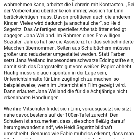
wahrnehmen kann, arbeitet die Lehrerin mit Kontrasten. „Bei
der Vorbereitung überdenke ich immer, was ich für Linn
berücksichtigen muss. Davon profitieren auch die anderen
Kinder. Vieles wird dadurch ja anschaulicher“, so Heidi
Segeritz. Das Anfertigen spezieller Arbeitsblätter erledigt
dagegen Jana Weiland. Im Rahmen eines Freiwilligen
Sozialen Jahres hat sie die Assistenz für das sehbehinderte
Mädchen übernommen. Seiten aus Schulbüchern müssen
größer und reduzierter umgestaltet werden. Statt Farben
setzt Jana Weiland insbesondere schwarze Eddingstifte ein,
damit sich das Dargestellte gut vom weißen Papier abhebt.
Häufig muss sie auch spontan in der Lage sein,
Unterrichtsinhalte für Linn zugänglich zu machen, so
beispielsweise, wenn im Unterricht ein Film gezeigt wird.
Dann erläutert Jana Weiland die für die Achtjährige nicht
erkennbaren Handlungen.
Wie ihre Mitschüler findet sich Linn, vorausgesetzt sie sitzt
nahe davor, bestens auf der 100er-Tafel zurecht. Den
Schülern ist anzumerken, dass „sie schon fleißig darauf
herumgewandert sind“, wie Heidi Segeritz bildhaft
umschreibt. Genauso wie Fabio mühelos erkennt, dass man