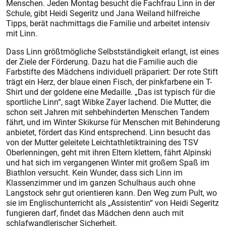
Menschen. Jeden Montag besucht die Fachfrau Linn in der
Schule, gibt Heidi Segeritz und Jana Weiland hilfreiche
Tipps, berät nachmittags die Familie und arbeitet intensiv
mit Linn.
Dass Linn größtmögliche Selbstständigkeit erlangt, ist eines
der Ziele der Förderung. Dazu hat die Familie auch die
Farbstifte des Mädchens individuell präpariert: Der rote Stift
trägt ein Herz, der blaue einen Fisch, der pinkfarbene ein T-
Shirt und der goldene eine Medaille. „Das ist typisch für die
sportliche Linn“, sagt Wibke Zayer lachend. Die Mutter, die
schon seit Jahren mit sehbehinderten Menschen Tandem
fährt, und im Winter Skikurse für Menschen mit Behinderung
anbietet, fördert das Kind entsprechend. Linn besucht das
von der Mutter geleitete Leichtathletiktraining des TSV
Oberlenningen, geht mit ihren Eltern klettern, fährt Alpinski
und hat sich im vergangenen Winter mit großem Spaß im
Biathlon versucht. Kein Wunder, dass sich Linn im
Klassenzimmer und im ganzen Schulhaus auch ohne
Langstock sehr gut orientieren kann. Den Weg zum Pult, wo
sie im Englischunterricht als „Assistentin“ von Heidi Segeritz
fungieren darf, findet das Mädchen denn auch mit
schlafwandlerischer Sicherheit.