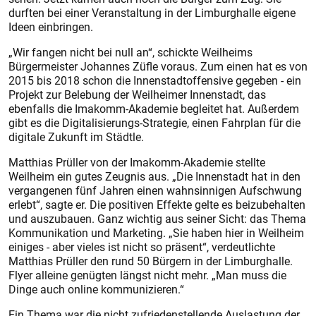
durften bei einer Veranstaltung in der Limburghalle eigene
Ideen einbringen.
„Wir fangen nicht bei null an“, schickte Weilheims
Bürgermeister Johannes Züfle voraus. Zum einen hat es von
2015 bis 2018 schon die Innenstadtoffensive gegeben - ein
Projekt zur Belebung der Weilheimer Innenstadt, das
ebenfalls die Imakomm-Akademie begleitet hat. Außerdem
gibt es die Digitalisierungs-Strategie, einen Fahrplan für die
digitale Zukunft im Städtle.
Matthias Prüller von der Imakomm-Akademie stellte
Weilheim ein gutes Zeugnis aus. „Die Innenstadt hat in den
vergangenen fünf Jahren einen wahnsinnigen Aufschwung
erlebt“, sagte er. Die positiven Effekte gelte es beizubehalten
und auszubauen. Ganz wichtig aus seiner Sicht: das Thema
Kommunikation und Marketing. „Sie haben hier in Weilheim
einiges - aber vieles ist nicht so präsent“, verdeutlichte
Matthias Prüller den rund 50 Bürgern in der Limburghalle.
Flyer alleine genügten längst nicht mehr. „Man muss die
Dinge auch online kommunizieren.“
Ein Thema war die nicht zufriedenstellende Auslastung der