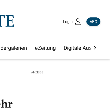
Login
ABO
ldergalerien
eZeitung
Digitale Ausgaben
ehr