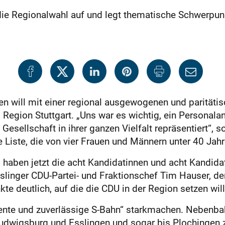
ür die Regionalwahl auf und legt thematische Schwerpun
 will mit einer regional ausgewogenen und paritätisc
egion Stuttgart. „Uns war es wichtig, ein Personala
e Gesellschaft in ihrer ganzen Vielfalt repräsentiert“,
e Liste, die von vier Frauen und Männern unter 40 Jah
 haben jetzt die acht Kandidatinnen und acht Kandida
sslinger CDU-Partei- und Fraktionschef Tim Hauser, der
e deutlich, auf die die CDU in der Region setzen will
ziente und zuverlässige S-Bahn“ starkmachen. Nebenba
udwigsburg und Esslingen und sogar bis Plochingen z