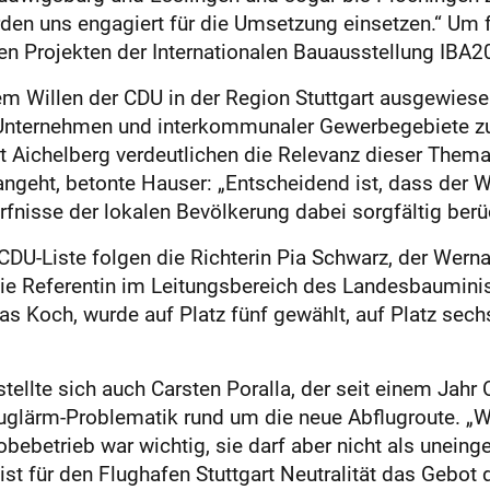
werden uns engagiert für die Umsetzung einsetzen.“ U
ven Projekten der Internationalen Bauausstellung IBA20
 Willen der CDU in der Region Stuttgart ausgewiesen 
Unternehmen und interkommunaler Gewerbegebiete zu s
t Aichelberg verdeutlichen die Relevanz dieser Them
angeht, betonte Hauser: „Entscheidend ist, dass der W
fnisse der lokalen Bevölkerung dabei sorgfältig berü
 CDU-Liste folgen die Richterin Pia Schwarz, der Wer
die Referentin im Leitungsbereich des Landesbauminist
as Koch, wurde auf Platz fünf gewählt, auf Platz sech
llte sich auch Carsten Poralla, der seit einem Jahr 
Fluglärm-Problematik rund um die neue Abflugroute. „
bebetrieb war wichtig, sie darf aber nicht als unei
t für den Flughafen Stuttgart Neutralität das Gebot d