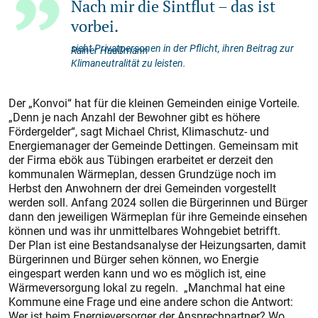
Nach mir die Sintflut – das ist
vorbei.
sieht Privatpersonen in der Pflicht, ihren Beitrag zur
Rainer Haußmann
Klimaneutralität zu leisten.
Der „Konvoi“ hat für die kleinen Gemeinden einige Vorteile.
„Denn je nach Anzahl der Bewohner gibt es höhere
Fördergelder“, sagt Michael Christ, Klimaschutz- und
Energiemanager der Gemeinde Dettingen. Gemeinsam mit
der Firma ebök aus Tübingen erarbeitet er derzeit den
kommunalen Wärmeplan, dessen Grundzüge noch im
Herbst den Anwohnern der drei Gemeinden vorgestellt
werden soll. Anfang 2024 sollen die Bürgerinnen und Bürger
dann den jeweiligen Wärmeplan für ihre Gemeinde einsehen
können und was ihr unmittelbares Wohngebiet betrifft.
Der Plan ist eine Bestandsanalyse der Heizungsarten, damit
Bürgerinnen und Bürger sehen können, wo Energie
eingespart werden kann und wo es möglich ist, eine
Wärmeversorgung lokal zu regeln. „Manchmal hat eine
Kommune eine Frage und eine andere schon die Antwort:
Wer ist beim Energieversorger der Ansprechpartner? Wo