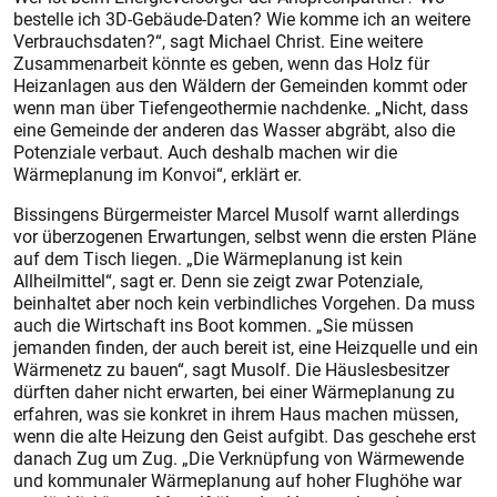
bestelle ich 3D-Gebäude-Daten? Wie komme ich an weitere
Verbrauchsdaten?“, sagt Michael Christ. Eine weitere
Zusammenarbeit könnte es geben, wenn das Holz für
Heizanlagen aus den Wäldern der Gemeinden kommt oder
wenn man über Tiefengeothermie nachdenke. „Nicht, dass
eine Gemeinde der anderen das Wasser abgräbt, also die
Potenziale verbaut. Auch deshalb machen wir die
Wärmeplanung im Konvoi“, erklärt er.
Bissingens Bürgermeister Marcel Musolf warnt allerdings
vor überzogenen Erwartungen, selbst wenn die ersten Pläne
auf dem Tisch liegen. „Die Wärmeplanung ist kein
Allheilmittel“, sagt er. Denn sie zeigt zwar Potenziale,
beinhaltet aber noch kein verbindliches Vorgehen. Da muss
auch die Wirtschaft ins Boot kommen. „Sie müssen
jemanden finden, der auch bereit ist, eine Heizquelle und ein
Wärmenetz zu bauen“, sagt Musolf. Die Häuslesbesitzer
dürften daher nicht erwarten, bei einer Wärmeplanung zu
erfahren, was sie konkret in ihrem Haus machen müssen,
wenn die alte Heizung den Geist aufgibt. Das geschehe erst
danach Zug um Zug. „Die Verknüpfung von Wärmewende
und kommunaler Wärmeplanung auf hoher Flughöhe war