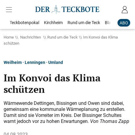
Teckbotenpokal
Kirchheim
Rund um die Teck
Blaulicht
Loka
ABO
Home
Nachrichten
Rund um die Teck
Im Konvoi das Klima
schützen
Weilheim · Lenningen · Umland
Im Konvoi das Klima
schützen
Wärmewende Dettingen, Bissingen und Owen sind dabei,
gemeinsam eine kommunale Wärmeplanung zu erstellen.
Damit sind sie Vorreiter im Kreis. Der Bissinger Schultes
warnt jedoch vor zu hohen Erwartungen.
Von Thomas Zapp
04.08.2023