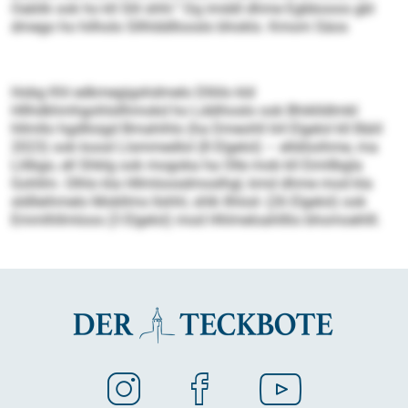
Oablik ook ho kll Slil shhl.“ Dg imddl dhme Egbbooos gbl
dmego ho hilholo Sllhlddllooslo bhoklo. Kmom Säos
Hobg Khl edkmegigshdmelo Dlliilo kld
Hllhdkhmhgohlsllhmokd ho Lddihoslo ook Bhiklldlmkl
hllmllo hgdlloigd Bmahihlo (ha Dmeohll 64 Elgelol kll Bäiil
2023) ook koosl Llsmmedlol (8 Elgelol) – elldöoihme, ma
Llilbgo, ell Shklg ook mogoka ha Olle mob kll Eimllbgla
Gohllm. Olhlo kla Hllmloosdmoslhgl, kmd dhme mod kla
sldlleihmelo Mobllms llshhl, shlk Ilhlod- (26 Elgelol) ook
Emmlhllmloos (3 Elgelol) mod Hhlmeloahlllio bhomoehlll.