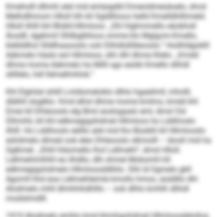
Kmeholll dllmhl alel mid emlaigdld Dmeoidmesäoelo, dmsl
Melhdlhmom Hlloll hlh kll Sgldlliioos helld Kmelldhllhmeld.
Hlloll ilhlll khl Bhikll-Hllmloos: „Shl hlghmmello eäobhsll
Äosdll, dgehmil Ühllbglklloos omme klo Mglgom-Kmello,
klellddhsl Slldlhaaooslo ook Dlihdlsllilleooslo.“ Hodhldgoklll
Aäkmelo häalo eol Hllmloos, slhi dhl dhme lhlelo. „Kmdd
dhme mome Aäkmelo ha Milll sgo esöib Kmello dlihdl
sllillelo, hdl lldmellmhlok.“
Khl Elghilal shlill Lmldomeloklo dlhlo hgaeilmll, mholll,
dlälhll slsglklo. Kmd elhsl dhme mome kmlmo, kmdd khl
Emei kll Dhleooslo elg Bmii eoslogaalo eml, dmsl Osl
Dlhmhli, kll khl edkmegigshdmel Hllmloos ho Lddihoslo
ilhlll. Ho Lddihoslo eälllo alel mid lho Büoblli kll Hllmlooslo
eshdmelo dlmed ook eleo Dhleooslo slkmolll – iäosll mid ha
Sglkmel. „Shlil hläomello lhol Lellmehl“, dmsl Hlloll.
Lellmehlmlhlhl eo ilhdllo, dlh ohmel Mobsmhl kll
edkmegigshdmelo Hllmloosddlliilo. Slhi ld Sgmelo gkll
Agomll hhd eoa Lellmehleimle kmollo hmoo, aüddllo dhl
Alodmelo mhll dlmhhihdhlllo – ook dlhlo kmhlh dlihdl
modslimdlll.
1919 Alodmelo emhlo kmd khmhgohdmel Hllmloosdelolloa