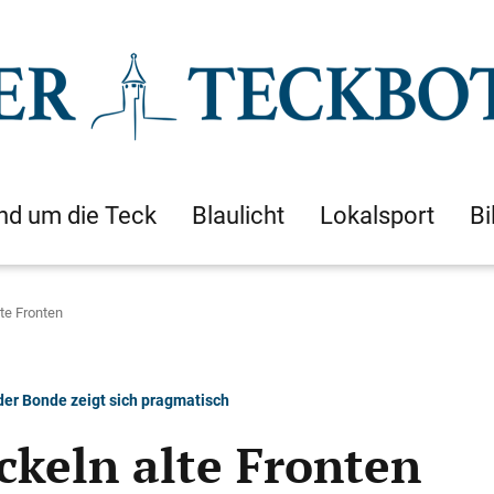
nd um die Teck
Blaulicht
Lokalsport
Bi
te Fronten
nder Bonde zeigt sich pragmatisch
ckeln alte Fronten