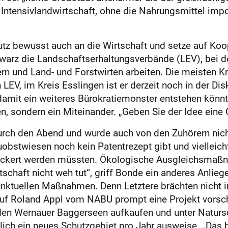
 Intensivlandwirtschaft, ohne die Nahrungsmittel impor
z bewusst auch an die Wirtschaft und setze auf Koo
rz die Landschaftserhaltungsverbände (LEV), bei d
 und Land- und Forstwirten arbeiten. Die meisten K
en LEV, im Kreis Esslingen ist er derzeit noch in der
damit ein weiteres Bürokratiemonster entstehen könnt
 sondern ein Miteinander. „Geben Sie der Idee eine C
rch den Abend und wurde auch von den Zuhörern nicht
reuobstwiesen noch kein Patentrezept gibt und vielle
ckert werden müssten. Ökologische Ausgleichsmaßna
rtschaft nicht weh tut“, griff Bonde ein anderes Anlie
punktuellen Maßnahmen. Denn Letztere brächten nicht 
uf Roland Appl vom NABU prompt eine Projekt vorschl
en Wernauer Baggerseen aufkaufen und unter Naturschu
ich ein neues Schutzgebiet pro Jahr ausweise. „Das h