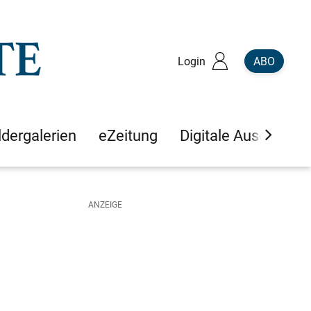
Login
ABO
ldergalerien
eZeitung
Digitale Ausgaben