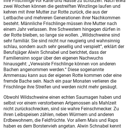
ihre Frischlinge vor Kälte und Nässe zu schützen. Nach etwa
zwei Wochen können die gestreiften Winzlinge laufen und
kehren mit ihrer Mutter zur Rotte zurück, die aus der
Leitbache und mehreren Generationen ihrer Nachkommen
besteht. Männliche Frischlinge müssen ihre Mutter nach
einem Jahr verlassen. Ihre Schwestern hingegen dürfen in
der Rotte bleiben, so lange sie wollen. „Wildschweine sind
sehr familiär. Sie sind nicht nur neugierig und wahnsinnig
schlau, sondern auch sehr gesellig und verspielt“, erklärt der
Berufsjäger Alwin Schnabel und berichtet, dass der
Familiensinn sogar über den eigenen Nachwuchs
hinausgeht: „Ver­waiste Frischlinge können von anderen
Bachen angenommen werden.“ Diese sogenannte
Ammensau kann aus der eigenen Rotte kommen oder eine
fremde Bache sein. Nach ein paar Monaten verlieren die
Frischlinge ihre Streifen und werden nicht mehr gesäugt.
Obwohl Wildschweine einen echten Saumagen haben und
selbst vor einem verstorbenen Artgenossen als Mahlzeit
nicht zurückschrecken, sind sie wahre Feinschmecker. Zu
ihren Leibspeisen zählen, neben Würmern und anderen
Erdbewohnern, die Feldfrüchte. Vor allem Mais und Raps
haben es dem Borstenvieh angetan. Alwin Schnabel kennt