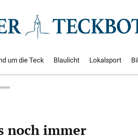
nd um die Teck
Blaulicht
Lokalsport
Bi
 immer
‘s noch immer