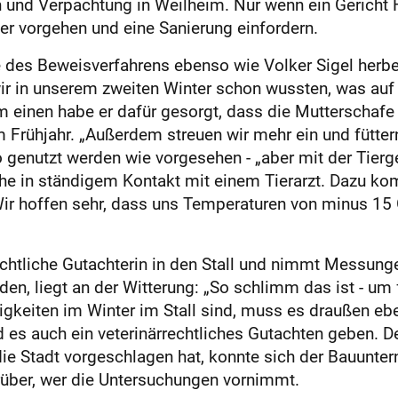
 und Verpachtung in Weilheim. Nur wenn ein Gericht F
r vorgehen und eine Sanierung einfordern.
des Beweisverfahrens ebenso wie Volker Sigel herbei.
 wir in unserem zweiten Winter schon wussten, was au
um einen habe er dafür gesorgt, dass die Mutterschaf
m Frühjahr. „Außerdem streuen wir mehr ein und fütter
o genutzt werden wie vorgesehen - „aber mit der Tierg
ehe in ständigem Kontakt mit einem Tierarzt. Dazu ko
 „Wir hoffen sehr, dass uns Temperaturen von minus 15 
htliche Gutachterin in den Stall und nimmt Messungen
nden, liegt an der Witterung: „So schlimm das ist - um
keiten im Winter im Stall sind, muss es draußen eben
s auch ein veterinärrechtliches Gutachten geben. Der
e die Stadt vorgeschlagen hat, konnte sich der Bauunte
rüber, wer die Untersuchungen vornimmt.