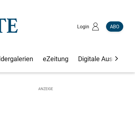
Login
ABO
ldergalerien
eZeitung
Digitale Ausgaben