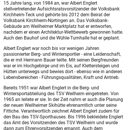
15 Jahre lang, von 1984 an, war Albert Englert
stellvertretender Aufsichtsratsvorsitzender der Volksbank
Kirchheim-Teck und gehörte bis 2012 dem Beirat der
Volksbank Kirchheim-Nürtingen an. Das Volksbank-
Gebäude am Weilheimer Marktplatz hat er entworfen,
nachdem er einen Architektur-Wettbewerb gewonnen hatte.
Auch den Bauhof und die Wühle-Turnhalle hat er geplant.
Albert Englert war noch bis vor wenigen Jahren
passionierter Berg- und Wintersportler - eine Leidenschaft,
die er mit Hermann Bauer teilte. Mit seinen Bergfreunden
war er im Hochgebirge und im Eis, auf Klettersteigen und
Hütten unterwegs und bewies dort - ebenso wie in anderen
Lebensbereichen - Führungsqualitäten, Kraft und Antrieb.
Bereits 1951 war Albert Englert in die Berg- und
Wintersportabteilung des TSV Weilheim eingetreten. Von
1965 an leitete er sie. In der Zeit nahm er auch die Planung
der neuen Weilheimer Skihütte ehrenamtlich unter seine
Fittiche. Verantwortlich zeichnet Albert Englert zudem für
den Bau des TSV-Sporthauses. Bis 1996 bekleidete Englert
das Amt des Vorsitzenden des TSV Weilheim und wurde
dann zum Ehrenvorsitzenden ernannt. Auch dem