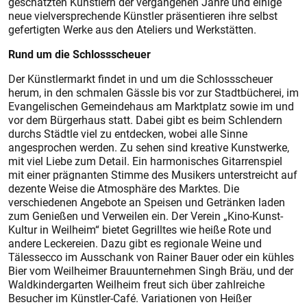
geschätzten Künstlern der vergangenen Jahre und einige
neue vielversprechende Künstler präsentieren ihre selbst
gefertigten Werke aus den Ateliers und Werkstätten.
Rund um die Schlossscheuer
Der Künstlermarkt findet in und um die Schlossscheuer
herum, in den schmalen Gässle bis vor zur Stadtbücherei, im
Evangelischen Gemeindehaus am Marktplatz sowie im und
vor dem Bürgerhaus statt. Dabei gibt es beim Schlendern
durchs Städtle viel zu entdecken, wobei alle Sinne
angesprochen werden. Zu sehen sind kreative Kunstwerke,
mit viel Liebe zum Detail. Ein harmonisches Gitarrenspiel
mit einer prägnanten Stimme des Musikers unterstreicht auf
dezente Weise die Atmosphäre des Marktes. Die
verschiedenen Angebote an Speisen und Getränken laden
zum Genießen und Verweilen ein. Der Verein „Kino-Kunst-
Kultur in Weilheim“ bietet Gegrilltes wie heiße Rote und
andere Leckereien. Dazu gibt es regionale Weine und
Tälessecco im Ausschank von Rainer Bauer oder ein kühles
Bier vom Weilheimer Brauunternehmen Singh Bräu, und der
Waldkindergarten Weilheim freut sich über zahlreiche
Besucher im Künstler-Café. Variationen von Heißer