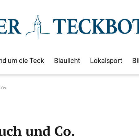
nd um die Teck
Blaulicht
Lokalsport
Bi
 Co.
auch und Co.