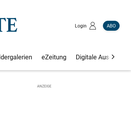
Login
ABO
ldergalerien
eZeitung
Digitale Ausgaben