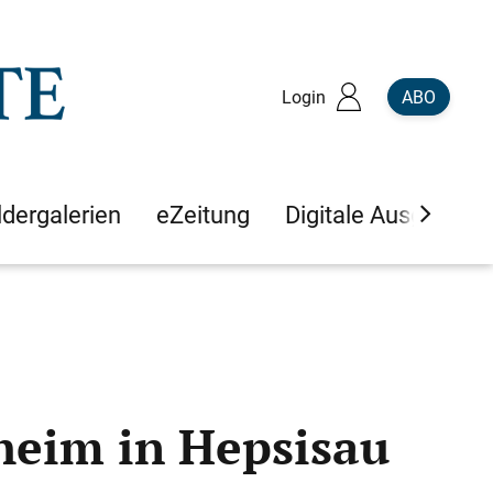
Login
ABO
ldergalerien
eZeitung
Digitale Ausgaben
dheim in Hepsisau