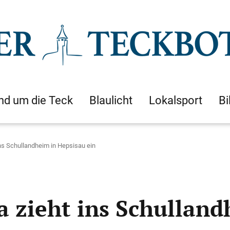
nd um die Teck
Blaulicht
Lokalsport
Bi
 ins Schullandheim in Hepsisau ein
a zieht ins Schullan