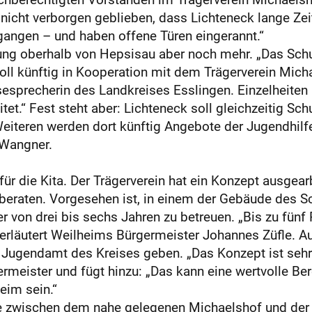
cht verborgen geblieben, dass Lichteneck lange Zeit 
gangen – und haben offene Türen eingerannt.“
htung oberhalb von Hepsisau aber noch mehr. „Das Sch
oll künftig in Kooperation mit dem Trägerverein Mich
sprecherin des Landkreises Esslingen. Einzelheiten k
t.“ Fest steht aber: Lichteneck soll gleichzeitig Sch
 Weiteren werden dort künftig Angebote der Jugendhi
 Wangner.
 für die Kita. Der Trägerverein hat ein Konzept ausgea
beraten. Vorgesehen ist, in einem der Gebäude des Sc
 von drei bis sechs Jahren zu betreuen. „Bis zu fünf P
rläutert Weilheims Bürgermeister Johannes Züfle. Au
Jugendamt des Kreises geben. „Das Konzept ist sehr
rmeister und fügt hinzu: „Das kann eine wertvolle Be
eim sein.“
e zwischen dem nahe gelegenen Michaelshof und der n