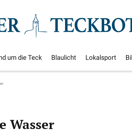
nd um die Teck
Blaulicht
Lokalsport
Bi
er
ue Wasser