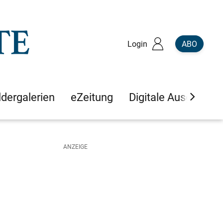
Login
ABO
ldergalerien
eZeitung
Digitale Ausgaben