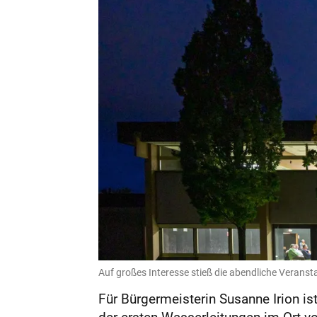
Auf großes Interesse stieß die abendliche Veransta
Für Bürgermeisterin Susanne Irion 
der ersten Wasserleitungen im Ort vo