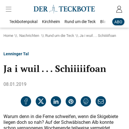
Teckbotenpokal
Kirchheim
Rund um die Teck
Blaulicht
Loka
ABO
Home
Nachrichten
Rund um die Teck
Ja i wuil . . . Schiiiiifoan
Lenninger Tal
Ja i wuil . . . Schiiiiifoan
08.01.2019
Warum denn in die Ferne schweifen, wenn die Skigebiete
liegen doch so nah? Auf der Schwäbischen Alb konnte
schon vergangenes Wochenende teilweise vermeldet